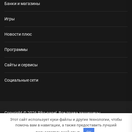
Банки и магазины
Игры
Новости плюс
Программы
Сайты и сервисы
Социальные сети
Copyright © 2026
Piks-panel.
Все права защищены.
Тема: NewsRepublic От
Themeinwp.
На платформе
WordPress.
Этот сайт использует куки-файлы и другие технологии, чтобы
помочь вам в навигации, а также предоставить лучший