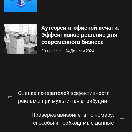
Аутсорсинг офисной печати:
Эффективное решение для
современного бизнеса
Piks_panel_r
24 Декабря 2024
Навигация
Оценка показателей эффективности
по
Предыдущая
рекламы при мульти-тач атрибуции
записям
запись:
Проверка авиабилета по номеру:
Сл
способы и необходимые данные
зап