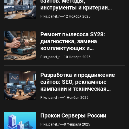
сайтов: методы,
инструменты и критерии
оценки
Piks_panel_r
12 Ноября 2025
Ремонт пылесоса SY28:
диагностика, замена
комплектующих и
обслуживание
Piks_panel_r
10 Ноября 2025
Разработка и продвижение
сайтов: SEO, рекламные
кампании и техническая
поддержка
Piks_panel_r
1 Ноября 2025
Прокси Серверы России
Piks_panel_r
8 Февраля 2025