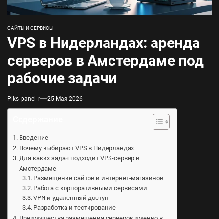
САЙТЫ И СЕРВИСЫ
VPS в Нидерландах: аренда
серверов в Амстердаме под
рабочие задачи
Piks_panel_r
25 Мая 2026
Содержание
Введение
Почему выбирают VPS в Нидерландах
Для каких задач подходит VPS-сервер в
Амстердаме
Размещение сайтов и интернет-магазинов
Работа с корпоративными сервисами
VPN и удаленный доступ
Разработка и тестирование
Преимущества размещения серверов именно в