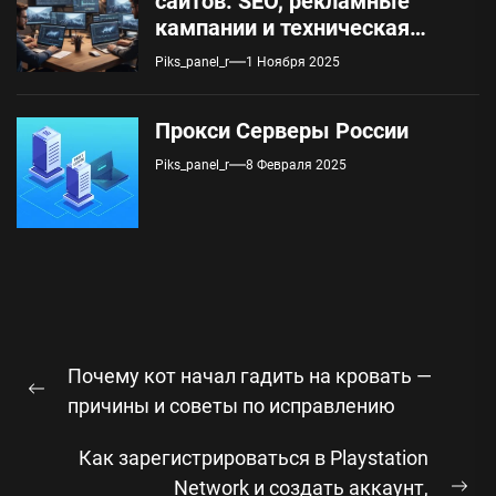
сайтов: SEO, рекламные
кампании и техническая
поддержка
Piks_panel_r
1 Ноября 2025
Прокси Серверы России
Piks_panel_r
8 Февраля 2025
Навигация
Почему кот начал гадить на кровать —
по
Предыдущая
причины и советы по исправлению
записям
запись:
Как зарегистрироваться в Playstation
Network и создать аккаунт,