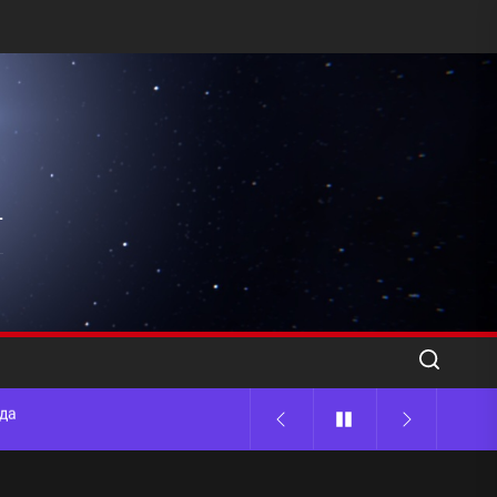
l
ода
 памятников