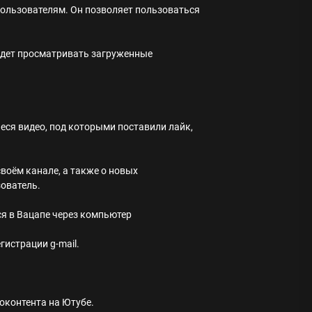
ользователям. Он позволяет пользоваться
будет просматривать загруженные
еся видео, под которыми поставили лайк,
воём канале, а также о новых
зователь.
я в Вацапе через компьютер
гистрации g-mail.
оконтента на Ютубе.