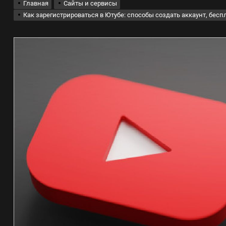
Главная
Сайты и сервисы
Как зарегистрироваться в Ютубе: способы создать аккаунт, бесп
лов для ногтевого сервиса, наращивания ресниц и депиляции
 оптимизации для коммерческих веб-ресурсов
вис и доставка в магазине цифровой техники, работающем с 2010 г
мест захоронения: правила установки оград и методы реставрации
шелек: принципы работы, риски и способы хранения криптовалют