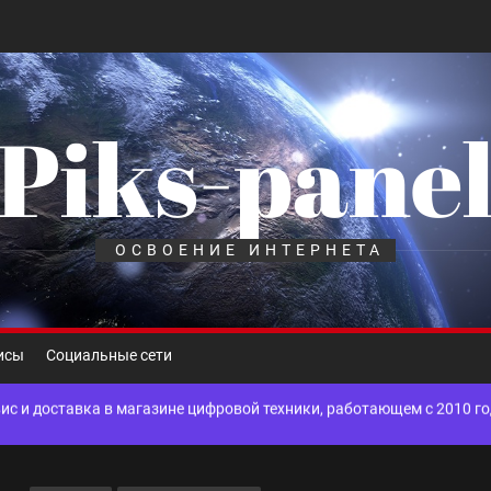
Piks-pane
шелек: принципы работы, риски и способы хранения криптовалют
лов для ногтевого сервиса, наращивания ресниц и депиляции
ОСВОЕНИЕ ИНТЕРНЕТА
 оптимизации для коммерческих веб-ресурсов
вис и доставка в магазине цифровой техники, работающем с 2010 г
исы
Социальные сети
мест захоронения: правила установки оград и методы реставрации
шелек: принципы работы, риски и способы хранения криптовалют