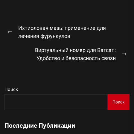
Навигация
Ихтиоловая мазь: применение для
по
Предыдущая
лечения фурункулов
записям
запись:
Виртуальный номер для Ватсап:
Сл
Удобство и безопасность связи
зап
Поиск
Поиск
Последние Публикации