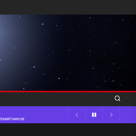
l
ода
 памятников