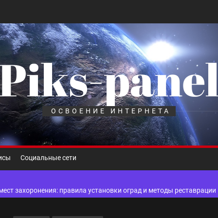
Piks-pane
шелек: принципы работы, риски и способы хранения криптовалют
лов для ногтевого сервиса, наращивания ресниц и депиляции
ОСВОЕНИЕ ИНТЕРНЕТА
 оптимизации для коммерческих веб-ресурсов
вис и доставка в магазине цифровой техники, работающем с 2010 г
исы
Социальные сети
мест захоронения: правила установки оград и методы реставрации
шелек: принципы работы, риски и способы хранения криптовалют