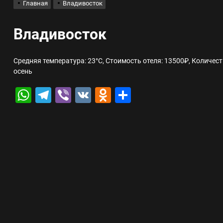
Главная
Владивосток
лов для ногтевого сервиса, наращивания ресниц и депиляции
Владивосток
 оптимизации для коммерческих веб-ресурсов
Средняя температура: 23°C, Стоимость отеля: 13500₽, Количес
осень
вис и доставка в магазине цифровой техники, работающем с 2010 г
WhatsApp
Telegram
Viber
VK
Odnoklassniki
Отправить
мест захоронения: правила установки оград и методы реставрации
шелек: принципы работы, риски и способы хранения криптовалют