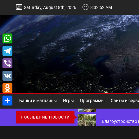
Перейти
Saturday, August 8th, 2026
3:32:52 AM
к
содержимому
Некастодиальный криптоко
WhatsApp
Telegram
Виды и назначение материа
Viber
Основы поисковой
VK
Odnoklassniki
Ассортимент, сер
Банки и магазины
Игры
Программы
Сайты и серв
Отправить
Благоустройство 
ПОСЛЕДНИЕ НОВОСТИ
Некастодиальный криптоко