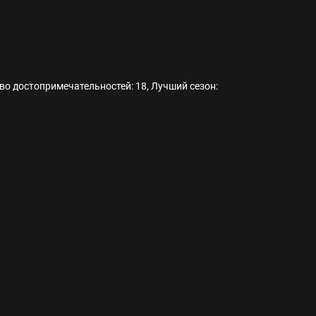
тво достопримечательностей: 18, Лучший сезон:
ода
 памятников