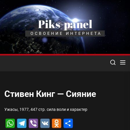
Перейти
к
содержимому
Piks-panel
ОСВОЕНИЕ ИНТЕРНЕТА
Стивен Кинг — Сияние
Ужасы, 1977, 447 стр. сила воли и характер
WhatsApp
Telegram
Viber
VK
Odnoklassniki
Отправить