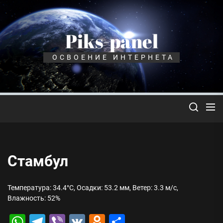
Перейти
к
содержимому
Piks-panel
ОСВОЕНИЕ ИНТЕРНЕТА
Стамбул
Температура: 34.4°C, Осадки: 53.2 мм, Ветер: 3.3 м/с,
Влажность: 52%
WhatsApp
Telegram
Viber
VK
Odnoklassniki
Отправить