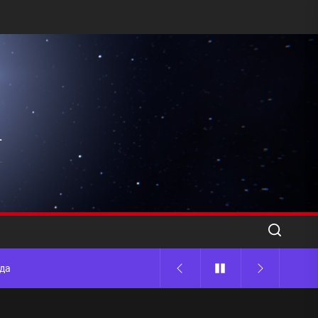
l
ода
 памятников