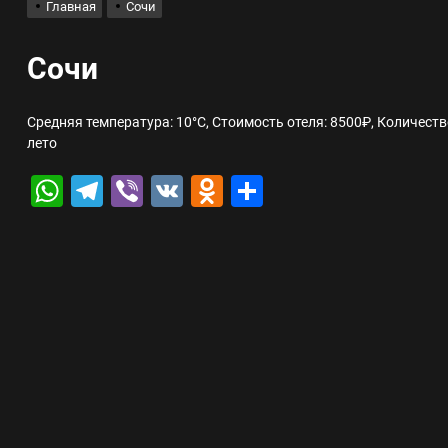
Главная
Сочи
лов для ногтевого сервиса, наращивания ресниц и депиляции
Сочи
 оптимизации для коммерческих веб-ресурсов
Средняя температура: 10°C, Стоимость отеля: 8500₽, Количеств
лето
вис и доставка в магазине цифровой техники, работающем с 2010 г
WhatsApp
Telegram
Viber
VK
Odnoklassniki
Отправить
мест захоронения: правила установки оград и методы реставрации
шелек: принципы работы, риски и способы хранения криптовалют