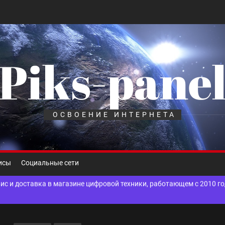
Piks-pane
шелек: принципы работы, риски и способы хранения криптовалют
лов для ногтевого сервиса, наращивания ресниц и депиляции
ОСВОЕНИЕ ИНТЕРНЕТА
 оптимизации для коммерческих веб-ресурсов
вис и доставка в магазине цифровой техники, работающем с 2010 г
исы
Социальные сети
мест захоронения: правила установки оград и методы реставрации
шелек: принципы работы, риски и способы хранения криптовалют