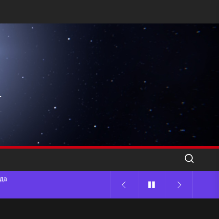
l
ода
 памятников