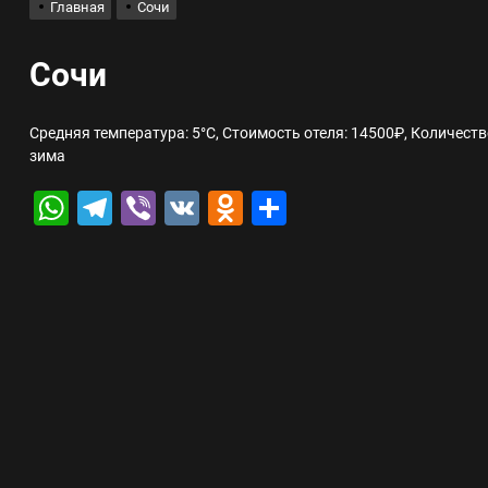
Главная
Сочи
лов для ногтевого сервиса, наращивания ресниц и депиляции
Сочи
 оптимизации для коммерческих веб-ресурсов
Средняя температура: 5°C, Стоимость отеля: 14500₽, Количеств
зима
вис и доставка в магазине цифровой техники, работающем с 2010 г
WhatsApp
Telegram
Viber
VK
Odnoklassniki
Отправить
мест захоронения: правила установки оград и методы реставрации
шелек: принципы работы, риски и способы хранения криптовалют