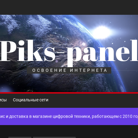
Piks-pane
шелек: принципы работы, риски и способы хранения криптовалют
лов для ногтевого сервиса, наращивания ресниц и депиляции
ОСВОЕНИЕ ИНТЕРНЕТА
 оптимизации для коммерческих веб-ресурсов
вис и доставка в магазине цифровой техники, работающем с 2010 г
исы
Социальные сети
мест захоронения: правила установки оград и методы реставрации
шелек: принципы работы, риски и способы хранения криптовалют