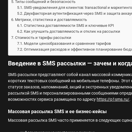
Типы сообщений и безопасность
SMS-уведомления для клиентов: transactional и маркетин
Двухфакторная аутентификация через SMS и защита аккау
Метрики, статистика и доставляемость
Статистика доставляемости SMS и ключевые KPI
Как улучшить доставляемость и отклик на рассылки
Стоимость и тарифы рассылки
Модели ценообразования и сравнение тарифов
Оптимизация расходов и эффективное планирование бюд
Введение в SMS рассылки — зачем и когд
SMS‑рассылки представляют собой канал массовой коммуник
коротких текстовых сообщений на мобильные телефоны. Этот
статусе заказов, напоминаний, акций и экстренных уведомлен
рассылкой SMS и персонализированными сообщениями определ
возможностях сервиса размещена по адресу
https://p1sms.ru/
.
Массовая рассылка SMS и ее бизнес‑кейсы
Массовая рассылка SMS часто применяется в следующих сцен