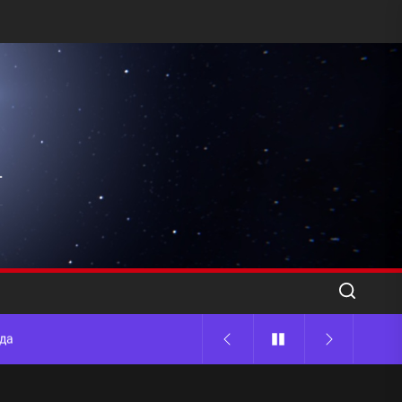
l
ода
 памятников