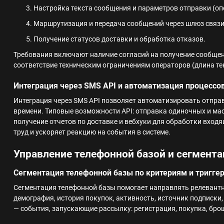
Настройка текста сообщения и параметров отправки (опе
Маршрутизация и передача сообщений через шлюз связи
Получение статусов доставки и обработка отказов.
Требования включают наличие согласий на получение сообще
соответствие техническим ограничениям операторов (длина те
Интеграция через SMS API и автоматизация процессо
Интеграция через SMS API позволяет автоматизировать отпра
времени. Типовые возможности API: отправка одиночных и ма
получение отчетов по доставке и вебхуки для обработки вход
труд и ускоряет реакцию на события в системе.
Управление телефонной базой и сегмент
Сегментация телефонной базы по критериям и тригге
Сегментация телефонной базы помогает направлять релевантн
демография, история покупок, активность, источник подписки
— события, запускающие рассылку: регистрация, покупка, брош