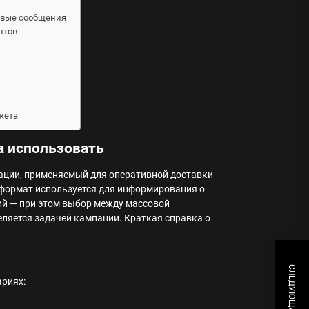
говые сообщения
нтов
жета
а использовать
ации, применяемый для оперативной доставки
 формат используется для информирования о
ий — при этом выбор между массовой
яется задачей кампании. Краткая справка о
ариях: