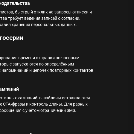
нодательства
листов, быстрый отклик на запросы отписки и
ва требует ведения записей о согласии,
равил хранения персональных данных.
втосерии
ирование времени отправки по часовым
оторые запускаются по определённым
х напоминаний и цепочек повторных контактов
кампаний
нотипных кампаний: в шаблоны встраиваются
ие CTA‑фразы и контроль длины. Для разных
сообщения с учётом ограничений SMS.