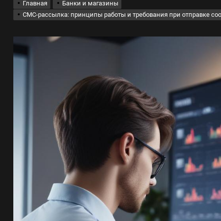
Главная
Банки и магазины
СМС-рассылка: принципы работы и требования при отправке со
лов для ногтевого сервиса, наращивания ресниц и депиляции
 оптимизации для коммерческих веб-ресурсов
вис и доставка в магазине цифровой техники, работающем с 2010 г
мест захоронения: правила установки оград и методы реставрации
шелек: принципы работы, риски и способы хранения криптовалют