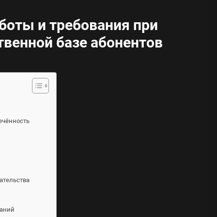
боты и требования при
твенной базе абонентов
ечённость
ательства
паний