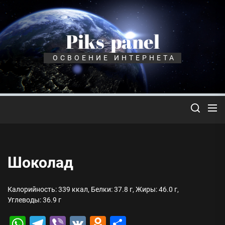
Перейти
к
содержимому
Piks-panel
ОСВОЕНИЕ ИНТЕРНЕТА
Шоколад
Калорийность: 339 ккал, Белки: 37.8 г, Жиры: 46.0 г,
Углеводы: 36.9 г
WhatsApp
Telegram
Viber
VK
Odnoklassniki
Отправить