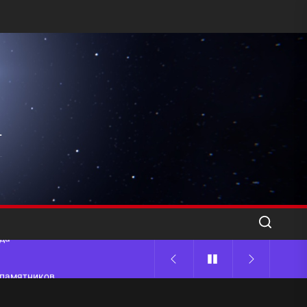
l
ода
 памятников