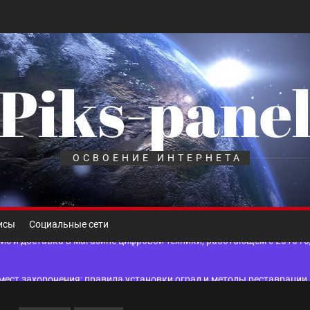
Piks-pane
шелек: принципы работы, риски и способы хранения криптовалют
лов для ногтевого сервиса, наращивания ресниц и депиляции
ОСВОЕНИЕ ИНТЕРНЕТА
 оптимизации для коммерческих веб-ресурсов
вис и доставка в магазине цифровой техники, работающем с 2010 г
исы
Социальные сети
мест захоронения: правила установки оград и методы реставрации
шелек: принципы работы, риски и способы хранения криптовалют