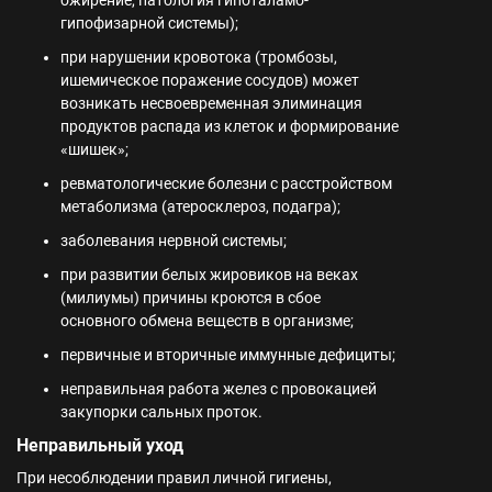
ожирение, патология гипоталамо-
гипофизарной системы);
при нарушении кровотока (тромбозы,
ишемическое поражение сосудов) может
возникать несвоевременная элиминация
продуктов распада из клеток и формирование
«шишек»;
ревматологические болезни с расстройством
метаболизма (атеросклероз, подагра);
заболевания нервной системы;
при развитии белых жировиков на веках
(милиумы) причины кроются в сбое
основного обмена веществ в организме;
первичные и вторичные иммунные дефициты;
неправильная работа желез с провокацией
закупорки сальных проток.
Неправильный уход
При несоблюдении правил личной гигиены,