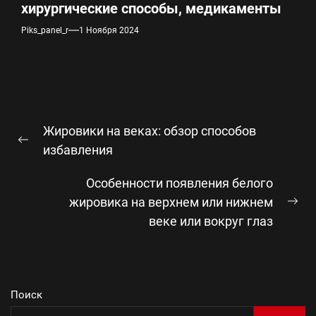
хирургические способы, медикаменты
Piks_panel_r
1 Ноября 2024
Навигация
Жировики на веках: обзор способов
по
Предыдущая
избавления
записям
запись:
Особенности появления белого
жировика на верхнем или нижнем
Сл
веке или вокруг глаз
зап
Поиск