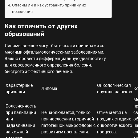
Опасны ли и как устранить причину их
появления
Как отличить от других
образований
Липомы внешне могут быть схожи причинами со
многими офтальмологическими заболеваниями.
Важно провести дифференциальную диагностику
для своевременного определения болезни,
быстрого эффективного лечения.
Характерные
Онкологическая
Липома
К
признаки
опухоль на веках
М
Болезненность
пр
при пальпации
Не наблюдается, только
Отмечается на
св
или
при наслоении вторичной
поздних стадиях
об
надавливании
патогенной микрофлоры с
онкологического
н
на кожный
развитием воспаления.
процесса.
сл