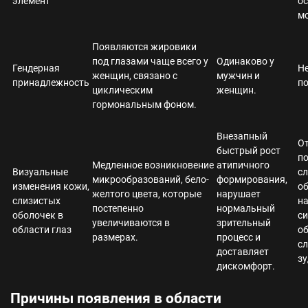
элемент
ос
м
Появляются жировики
под глазами чаще всего у
Одинаково у
Гендерная
Не
женщин, связано с
мужчин и
принадлежность
по
циклическим
женщин.
гормональным фоном.
Внезапный
От
быстрый рост
п
Медленное возникновение
атипичного
Визуальные
с
микрообразований, бело-
формирования,
изменения кожи,
об
желтого цвета, которые
нарушает
слизистых
на
постепенно
нормальный
оболочек в
с
увеличиваются в
зрительный
области глаз
о
размерах.
процесс и
сл
доставляет
зу
дискомфорт.
Причины появления в области