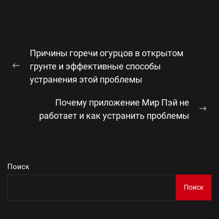
Навигация
Причины горечи огурцов в открытом
по
грунте и эффективные способы
Предыдущая
записям
устранения этой проблемы
запись:
Почему приложение Мир Пэй не
Сл
работает и как устранить проблемы
зап
Поиск
Поиск