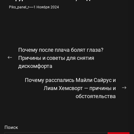
Piks_panel_r
1 Ноября 2024
Навигация
Почему после плача болят глаза?
по
Причины и советы для снятия
Предыдущая
записям
дискомфорта
запись:
Почему расспались Майли Сайрус и
Лиам Хемсворт — причины и
Сл
обстоятельства
зап
Поиск