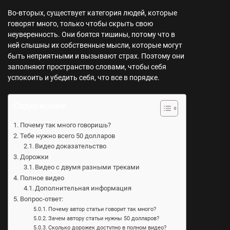
Во-вторых, существует категория людей, которые
говорят много, только чтобы скрыть свою
неуверенность. Они боятся тишины, потому что в
ней слышны их собственные мысли, которые могут
быть неприятными и вызывают страх. Поэтому они
заполняют пространство словами, чтобы себя
успокоить и убедить себя, что все в порядке.
Содержание
Почему так много говоришь?
Тебе нужно всего 50 долларов
Видео доказательство
Дорожки
Видео с двумя разными треками
Полное видео
Дополнительная информация
Вопрос-ответ:
Почему автор статьи говорит так много?
Зачем автору статьи нужны 50 долларов?
Сколько дорожек доступно в полном видео?