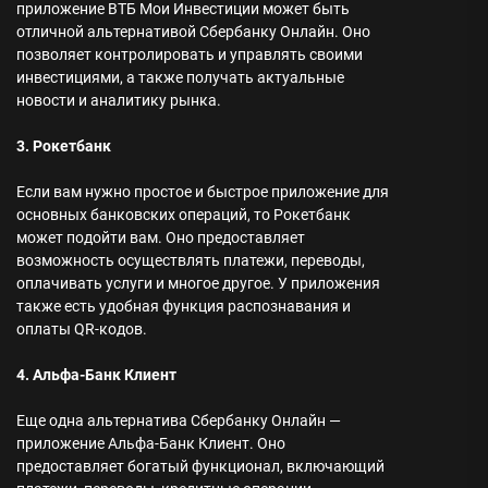
приложение ВТБ Мои Инвестиции может быть
отличной альтернативой Сбербанку Онлайн. Оно
позволяет контролировать и управлять своими
инвестициями, а также получать актуальные
новости и аналитику рынка.
3. Рокетбанк
Если вам нужно простое и быстрое приложение для
основных банковских операций, то Рокетбанк
может подойти вам. Оно предоставляет
возможность осуществлять платежи, переводы,
оплачивать услуги и многое другое. У приложения
также есть удобная функция распознавания и
оплаты QR-кодов.
4. Альфа-Банк Клиент
Еще одна альтернатива Сбербанку Онлайн —
приложение Альфа-Банк Клиент. Оно
предоставляет богатый функционал, включающий