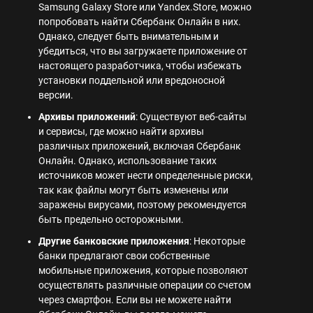
Samsung Galaxy Store или Yandex.Store, можно
попробовать найти Сбербанк Онлайн в них.
Однако, следует быть внимательным и
убедиться, что вы загружаете приложение от
настоящего разработчика, чтобы избежать
установки поддельной или вредоносной
версии.
Архивы приложений
: Существуют веб-сайты
и сервисы, где можно найти архивы
различных приложений, включая Сбербанк
Онлайн. Однако, использование таких
источников может нести определенные риски,
так как файлы могут быть изменены или
заражены вирусами, поэтому рекомендуется
быть предельно осторожными.
Другие банковские приложения
: Некоторые
банки предлагают свои собственные
мобильные приложения, которые позволяют
осуществлять различные операции со счетом
через смартфон. Если вы не можете найти