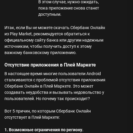
В этом случае, нужно ожидать,
пока приложение снова станет
доступным.
Итак, если Вы не можете скачать Сбербанк Онлайн
из Play Market, рекомендуется обратиться к
официальному сайту банка или другим надежным
источникам, чтобы получить доступ к этому
важному банковскому приложению.
Отсутствие приложения в Плей Маркете
В настоящее время многие пользователи Android
сталкиваются с проблемой отсутствия приложения
Сбербанк Онлайн в Плей Маркете. Это может
создавать неудобства и вызывать недовольство у
пользователей. Но почему так происходит?
Вот 5 причин, по которым Сбербанк Онлайн
отсутствует в Плей Маркете:
1. Возможные ограничения по региону.