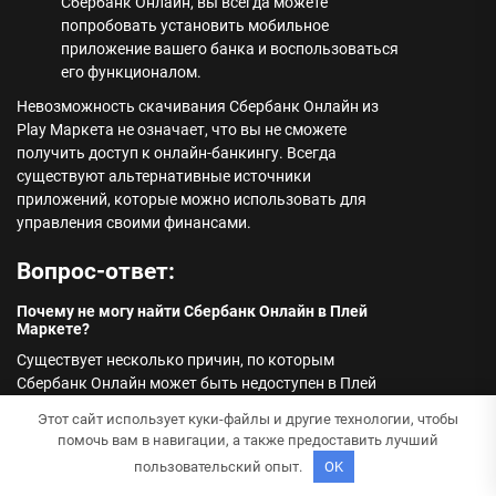
Сбербанк Онлайн, вы всегда можете
попробовать установить мобильное
приложение вашего банка и воспользоваться
его функционалом.
Невозможность скачивания Сбербанк Онлайн из
Play Маркета не означает, что вы не сможете
получить доступ к онлайн-банкингу. Всегда
существуют альтернативные источники
приложений, которые можно использовать для
управления своими финансами.
Вопрос-ответ:
Почему не могу найти Сбербанк Онлайн в Плей
Маркете?
Существует несколько причин, по которым
Сбербанк Онлайн может быть недоступен в Плей
Маркете. Возможно, ваше устройство не
Этот сайт использует куки-файлы и другие технологии, чтобы
поддерживается приложением, либо на данный
помочь вам в навигации, а также предоставить лучший
момент оно не доступно в вашем регионе. Также,
пользовательский опыт.
OK
возможно, что приложение снято с публикации в