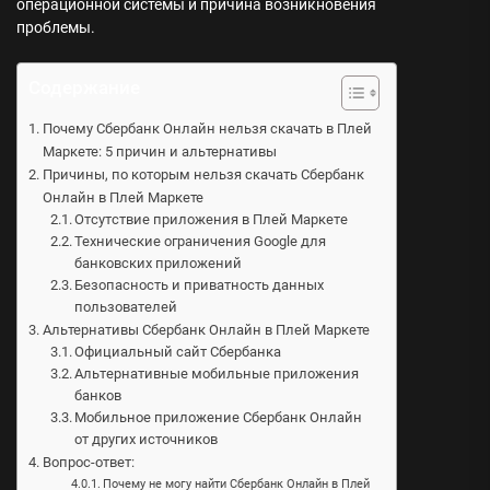
операционной системы и причина возникновения
проблемы.
Содержание
Почему Сбербанк Онлайн нельзя скачать в Плей
Маркете: 5 причин и альтернативы
Причины, по которым нельзя скачать Сбербанк
Онлайн в Плей Маркете
Отсутствие приложения в Плей Маркете
Технические ограничения Google для
банковских приложений
Безопасность и приватность данных
пользователей
Альтернативы Сбербанк Онлайн в Плей Маркете
Официальный сайт Сбербанка
Альтернативные мобильные приложения
банков
Мобильное приложение Сбербанк Онлайн
от других источников
Вопрос-ответ:
Почему не могу найти Сбербанк Онлайн в Плей