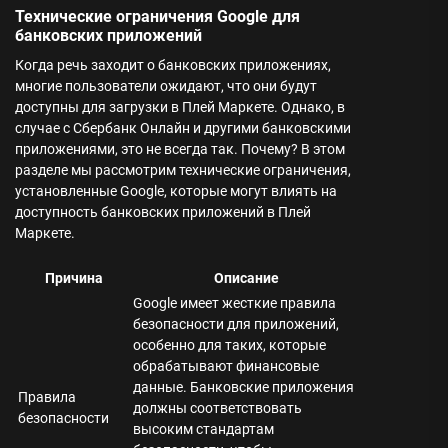
Технические ограничения Google для
банковских приложений
Когда речь заходит о банковских приложениях,
многие пользователи ожидают, что они будут
доступны для загрузки в Плей Маркете. Однако, в
случае с Сбербанк Онлайн и другими банковскими
приложениями, это не всегда так. Почему? В этом
разделе мы рассмотрим технические ограничения,
установленные Google, которые могут влиять на
доступность банковских приложений в Плей
Маркете.
Причина
Описание
Google имеет жесткие правила
безопасности для приложений,
особенно для таких, которые
обрабатывают финансовые
данные. Банковские приложения
Правила
должны соответствовать
безопасности
высоким стандартам