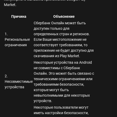
Market.
Причина
Объяснение
Сбербанк Онлайн может быть
доступен только для
1.
определенных стран и регионов.
Региональные
Если Ваше местоположение не
ограничения
соответствует требованиям, то
приложение не будет доступно для
скачивания из Play Market.
Некоторые устройства на Android
не совместимы с Сбербанк
Онлайн. Это может быть связано с
2.
техническими ограничениями или
Несовместимые
требованиями безопасности,
устройства
которые могут быть
невыполнимыми для некоторых
устройств.
Некоторые пользователи могут
иметь настройки безопасности,