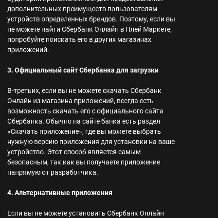
дополнительных преимуществ пользователям
устройств определенных брендов. Поэтому, если вы
не можете найти Сбербанк Онлайн в Плей Маркете,
попробуйте поискать его в других магазинах
приложений.
3. Официальный сайт Сбербанка для загрузки
В-третьих, если вы не можете скачать Сбербанк
Онлайн из магазина приложений, всегда есть
возможность скачать его с официального сайта
Сбербанка. Обычно на сайте банка есть раздел
«Скачать приложение», где вы можете выбрать
нужную версию приложения для установки на ваше
устройство. Этот способ является самым
безопасным, так как вы получаете приложение
напрямую от разработчика.
4. Альтернативные приложения
Если вы не можете установить Сбербанк Онлайн