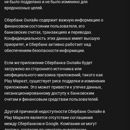
не было подделано и не было изменено для
вредоносных целей.
Сбербанк Онлайн содержит важную информацию о
финансовом состоянии пользователя, его
банковских счетах, транзакциях и переводах.
Конфиденциальность этих данных имеет высшую
приоритет, и Сбербанк активно работает над
обеспечением безопасности информации.
Если же приложение Сбербанка Онлайн будет
загружено из стороннего источника или
неофициального магазина приложений, такого как
Play Маркет, существует риск подделки и изменения
приложения. Это может привести к утечке данных,
несанкционированному доступу к банковским
счетам и финансовым средствам пользователей.
Другой причиной недоступности Сбербанк Онлайн в
Play Маркете является отсутствие соглашения
между Сбербанком и Google. Компании не могут
достичь согласия по некоторым вопросам,