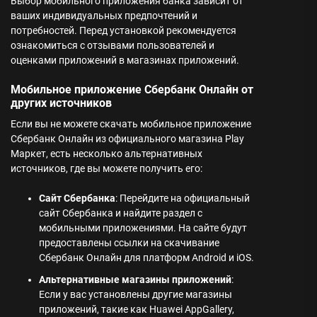
Выбор мобильного приложения банка зависит от
ваших индивидуальных предпочтений и
потребностей. Перед установкой рекомендуется
ознакомиться с отзывами пользователей и
оценками приложений в магазинах приложений.
Мобильное приложение Сбербанк Онлайн от
других источников
Если вы не можете скачать мобильное приложение
Сбербанк Онлайн из официального магазина Play
Маркет, есть несколько альтернативных
источников, где вы можете получить его:
Сайт Сбербанка
: Перейдите на официальный
сайт Сбербанка и найдите раздел с
мобильными приложениями. На сайте будут
предоставлены ссылки на скачивание
Сбербанк Онлайн для платформ Android и iOS.
Альтернативные магазины приложений
:
Если у вас установлены другие магазины
приложений, такие как Huawei AppGallery,