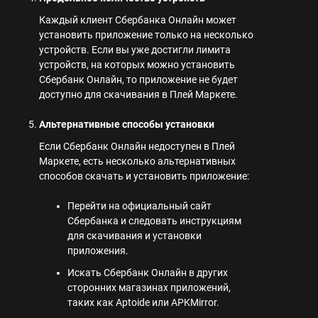
Каждый клиент Сбербанка Онлайн может
установить приложение только на несколько
устройств. Если вы уже достигли лимита
устройств, на которых можно установить
Сбербанк Онлайн, то приложение не будет
доступно для скачивания в Плей Маркете.
Альтернативные способы установки
Если Сбербанк Онлайн недоступен в Плей
Маркете, есть несколько альтернативных
способов скачать и установить приложение:
Перейти на официальный сайт
Сбербанка и следовать инструкциям
для скачивания и установки
приложения.
Искать Сбербанк Онлайн в других
сторонних магазинах приложений,
таких как Aptoide или APKMirror.