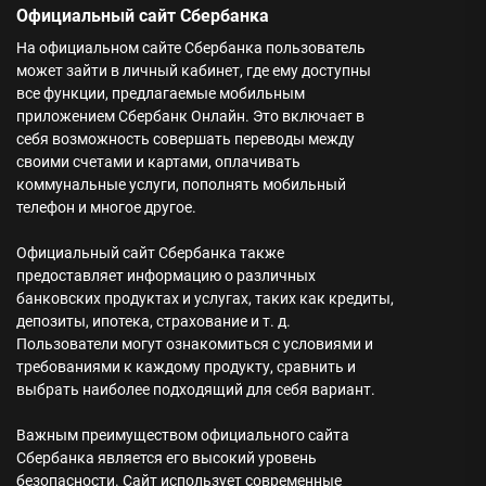
Официальный сайт Сбербанка
На официальном сайте Сбербанка пользователь
может зайти в личный кабинет, где ему доступны
все функции, предлагаемые мобильным
приложением Сбербанк Онлайн. Это включает в
себя возможность совершать переводы между
своими счетами и картами, оплачивать
коммунальные услуги, пополнять мобильный
телефон и многое другое.
Официальный сайт Сбербанка также
предоставляет информацию о различных
банковских продуктах и услугах, таких как кредиты,
депозиты, ипотека, страхование и т. д.
Пользователи могут ознакомиться с условиями и
требованиями к каждому продукту, сравнить и
выбрать наиболее подходящий для себя вариант.
Важным преимуществом официального сайта
Сбербанка является его высокий уровень
безопасности. Сайт использует современные