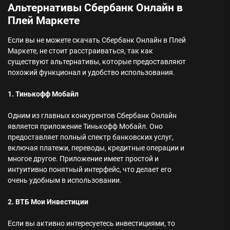
Альтернативы Сбербанк Онлайн в
Плей Маркете
Если вы не можете скачать Сбербанк Онлайн в Плей
Маркете, не стоит расстраиваться, так как
существуют альтернативы, которые предоставляют
похожий функционал и удобство использования.
1. Тинькофф Мобайл
Одним из главных конкурентов Сбербанк Онлайн
является приложение Тинькофф Мобайл. Оно
предоставляет полный спектр банковских услуг,
включая платежи, переводы, кредитные операции и
многое другое. Приложение имеет простой и
интуитивно понятный интерфейс, что делает его
очень удобным в использовании.
2. ВТБ Мои Инвестиции
Если вы активно интересуетесь инвестициями, то