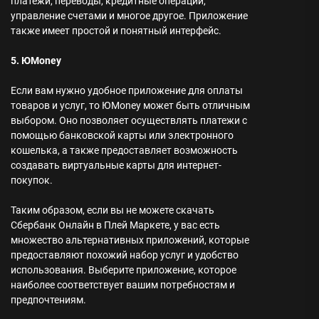
платежи, переводы, кредитные операции,
управление счетами и многое другое. Приложение
также имеет простой и понятный интерфейс.
5. ЮMoney
Если вам нужно удобное приложение для оплаты
товаров и услуг, то ЮMoney может быть отличным
выбором. Оно позволяет осуществлять платежи с
помощью банковской карты или электронного
кошелька, а также предоставляет возможность
создавать виртуальные карты для интернет-
покупок.
Таким образом, если вы не можете скачать
Сбербанк Онлайн в Плей Маркете, у вас есть
множество альтернативных приложений, которые
предоставляют похожий набор услуг и удобство
использования. Выберите приложение, которое
наиболее соответствует вашим потребностям и
предпочтениям.