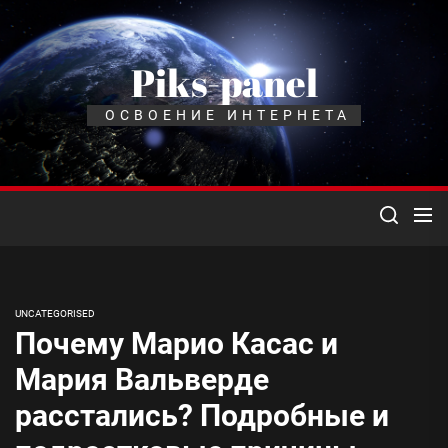
Перейти
к
содержимому
Piks-panel
ОСВОЕНИЕ ИНТЕРНЕТА
UNCATEGORISED
Почему Марио Касас и
Мария Вальверде
расстались? Подробные и