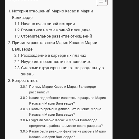
История отношений Марио Касас и Марии
Вальверде
Начало счастливой истории
Романтика на съемочной площадке
Стремительное развитие отношений
Причины расставания Марио Касас и Марии
Вальверде
Расхождение в карьерных планах
Неудовлетворенность в отношениях
Силовые структуры влияют на раздельную
жизнь
Вопрос-ответ:
Почему Марио Касас и Мария Вальверде
расстались?
Какие подробности известны о разрыве Марио
Касаса и Марии Вальверде?
Сколько времени длилась отношение Марио
Касаса и Марии Вальверде?
Будут ли Марио Касас и Мария Вальверде
продолжать работать вместе после разрыва?
Какие были реакции фанатов на разрыв Марио
Касаса и Марии Вальверде?