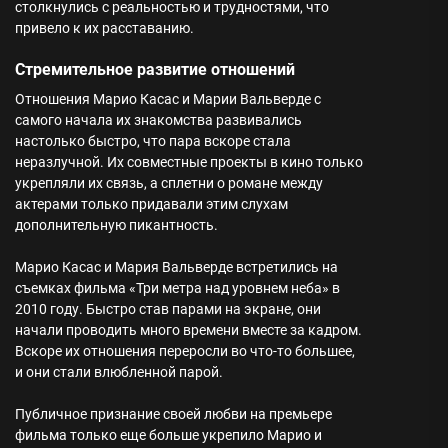
столкнулись с реальностью и трудностями, что
привело к их расставанию.
Стремительное развитие отношений
Отношения Марио Касас и Марии Вальверде с
самого начала их знакомства развивались
настолько быстро, что пара вскоре стала
неразлучной. Их совместные проекты в кино только
укрепляли их связь, а сплетни о романе между
актерами только придавали этим слухам
дополнительную пикантность.
Марио Касас и Мария Вальверде встретились на
съемках фильма «Три метра над уровнем неба» в
2010 году. Быстро став парами на экране, они
начали проводить много времени вместе за кадром.
Вскоре их отношения переросли во что-то большее,
и они стали влюбленной парой.
Публичное признание своей любви на премьере
фильма только еще больше укрепило Марио и