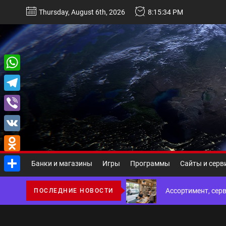
Перейти
Thursday, August 6th, 2026
8:15:35 PM
к
содержимому
WhatsApp
Некастодиальный криптоко
Telegram
Виды и назначение материа
Viber
VK
Основы поисковой
Odnoklassniki
Банки и магазины
Игры
Программы
Сайты и серв
Ассортимент, сер
Отправить
ПОСЛЕДНИЕ НОВОСТИ
Благоустройство 
Некастодиальный криптоко