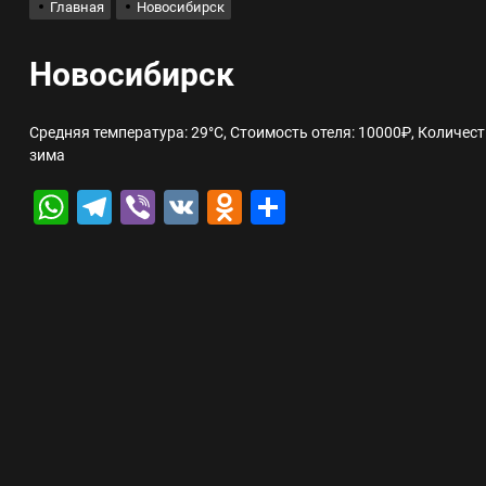
Главная
Новосибирск
лов для ногтевого сервиса, наращивания ресниц и депиляции
Новосибирск
 оптимизации для коммерческих веб-ресурсов
Средняя температура: 29°C, Стоимость отеля: 10000₽, Количес
зима
вис и доставка в магазине цифровой техники, работающем с 2010 г
WhatsApp
Telegram
Viber
VK
Odnoklassniki
Отправить
мест захоронения: правила установки оград и методы реставрации
шелек: принципы работы, риски и способы хранения криптовалют