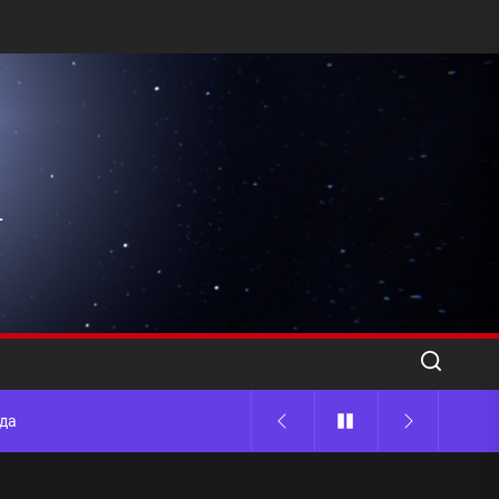
l
ода
 памятников