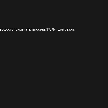
тво достопримечательностей: 37, Лучший сезон:
ода
 памятников