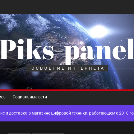
Piks-pane
шелек: принципы работы, риски и способы хранения криптовалют
лов для ногтевого сервиса, наращивания ресниц и депиляции
ОСВОЕНИЕ ИНТЕРНЕТА
 оптимизации для коммерческих веб-ресурсов
исы
Социальные сети
вис и доставка в магазине цифровой техники, работающем с 2010 г
мест захоронения: правила установки оград и методы реставрации
шелек: принципы работы, риски и способы хранения криптовалют