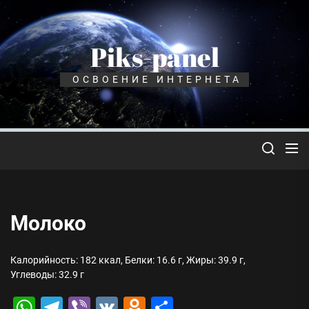
Перейти
к
содержимому
Piks-panel
ОСВОЕНИЕ ИНТЕРНЕТА
Молоко
Калорийность: 182 ккал, Белки: 16.6 г, Жиры: 39.9 г,
Углеводы: 32.9 г
WhatsApp
Telegram
Viber
VK
Odnoklassniki
Отправить