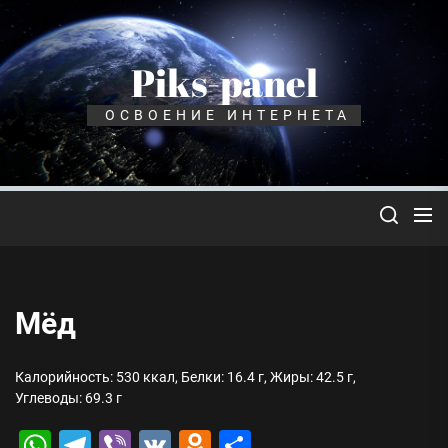
Перейти
к
содержимому
Piks-panel
ОСВОЕНИЕ ИНТЕРНЕТА
Мёд
Калорийность: 530 ккал, Белки: 16.4 г, Жиры: 42.5 г,
Углеводы: 69.3 г
WhatsApp
Telegram
Viber
VK
Odnoklassniki
Отправить