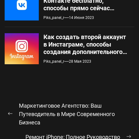
Контакте бесплатно,
способы прямо сейчас
создать страницу
Piks_panel_r
14 Июня 2023
Как создать второй аккаунт
в Инстаграме, способы
создания дополнительного
профиля
Piks_panel_r
28 Мая 2023
Навигация
Маркетинговое Агентство: Ваш
по
Путеводитель в Мире Современного
Предыдущая
записям
Бизнеса
запись:
Ремонт iPhone: Полное Руководство