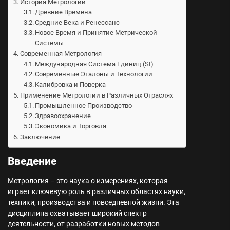
История Метрологии
Древние Времена
Средние Века и Ренессанс
Новое Время и Принятие Метрической
Системы
Современная Метрология
Международная Система Единиц (SI)
Современные Эталоны и Технологии
Калибровка и Поверка
Применение Метрологии в Различных Отраслях
Промышленное Производство
Здравоохранение
Экономика и Торговля
Заключение
Введение
Метрология – это наука о измерениях, которая
играет ключевую роль в различных областях науки,
техники, производства и повседневной жизни. Эта
дисциплина охватывает широкий спектр
деятельности, от разработки новых методов