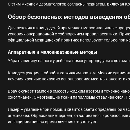
С этим мнением дерматологов согласны педиатры, включая К
Обзор безопасных методов выведения о
Для лечения шипиц у детей применяют малоинвазивные проце
условиях операционной с соблюдением правил асептики. При
официальной медицинской практике используют только при не
Аппаратные и малоинвазивные методы
Убрать шипицу на ноге у ребенка помогут процедуры с доказ
Криодеструкция – обработка жидким азотом. Мелкие единичны
лечения крупных показано использование местных анестетико
Врач окунает тампон в емкость жидким азотом и точечно нано
ожог тканей. Омертвевшие ткани папилломы отваливаются. По
Лазер – удаление при помощи квантов света определенной час
анестезией. Образование чернеет, отваливается, кровеносные
инфицирования во время лечения отсутствует.