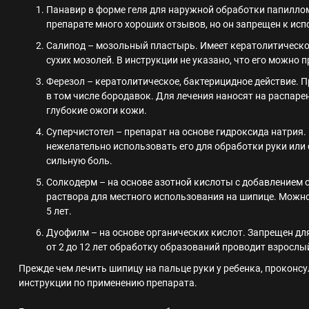
Панавир в форме геля для наружной обработки папиллом.
препарате много хороших отзывов, но он запрещен к ис
Салипод – мозольный пластырь. Имеет кератолитическое
сухих мозолей. В инструкции не указано, что его можно 
Ферезол – кератолитическое, бактерицидное действие. 
в том числе бородавок. Для лечения наносят на распар
глубокие ожоги кожи.
Суперчистотел – препарат на основе гидроксида натрия
нежелательно использовать его для обработки руки или 
сильную боль.
Солкодерм – на основе азотной кислоты с добавлением 
раствора для местного использования на шипице. Можно
5 лет.
Дуофилм – на основе органических кислот. Запрещен для
от 2 до 12 лет обработку образований проводит взрослый
Прежде чем лечить шипицу на пальце руки у ребенка, проконс
инструкции по применению препарата.