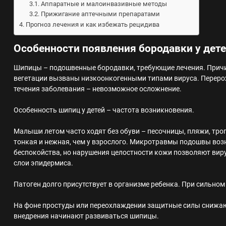
Аппаратные и малоинвазивные методы
Прижигание аптечными препаратами
Прогноз лечения и как избежать рецидива
Особенности появления бородавки у дет
Шипицы – подошвенные бородавки, требующие лечения. Причи
вегетации вызваны низкоонкогенными типами вируса. Переро
течения заболевания – невозможное осложнение.
Особенность шипиц у детей – частота возникновения.
Малыши летом часто ходят без обуви – песочницы, пляжи, троп
тонкая и нежная, чем у взрослого. Микротравмы подошвы воз
беспокойства, но нарушения целостности кожи позволяют виру
слои эпидермиса.
Патоген долго присутствует в организме ребенка. При сильном
На фоне простуды или переохлаждении защитные силы снижают
внедрения начинают развиваться шипицы.