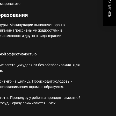
СЛЕДУЮЩАЯ ЗАПИСЬ
омаровского.
бразования
дуры. Манипуляции выполняет врач в
жигание агрессивными жидкостями в
возможности другого вида терапии.
анной эффективностью.
е вегетации удаляют без обезболивания. Для
в.
сит его на шипицу. Происходит холодовый
сле заживления шрам не образуется.
тоты. Процедуру у ребенка проводят с местной
 сосуды сразу прижигаются. Риск