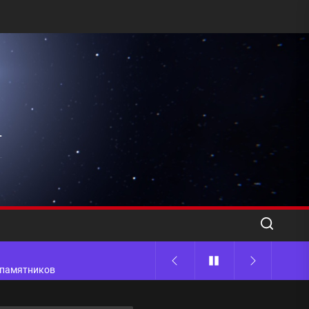
l
ода
 памятников