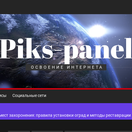
Piks-pane
шелек: принципы работы, риски и способы хранения криптовалют
лов для ногтевого сервиса, наращивания ресниц и депиляции
ОСВОЕНИЕ ИНТЕРНЕТА
 оптимизации для коммерческих веб-ресурсов
вис и доставка в магазине цифровой техники, работающем с 2010 г
исы
Социальные сети
мест захоронения: правила установки оград и методы реставрации
шелек: принципы работы, риски и способы хранения криптовалют