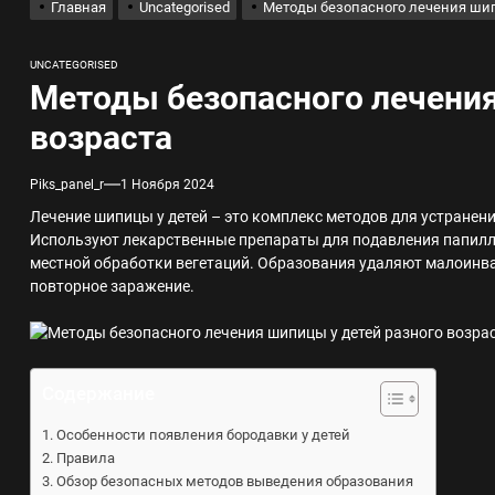
Главная
Uncategorised
Методы безопасного лечения шип
лов для ногтевого сервиса, наращивания ресниц и депиляции
UNCATEGORISED
Методы безопасного лечения
 оптимизации для коммерческих веб-ресурсов
возраста
вис и доставка в магазине цифровой техники, работающем с 2010 г
Piks_panel_r
1 Ноября 2024
Лечение шипицы у детей – это комплекс методов для устранени
мест захоронения: правила установки оград и методы реставрации
Используют лекарственные препараты для подавления папилл
местной обработки вегетаций. Образования удаляют малоинв
повторное заражение.
шелек: принципы работы, риски и способы хранения криптовалют
Содержание
Особенности появления бородавки у детей
Правила
Обзор безопасных методов выведения образования