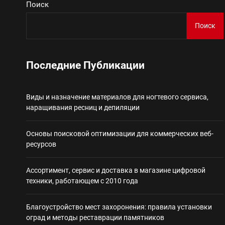
Поиск
Виды и назначение материа
Поиск
Основы поисковой
Последние Публикации
Ассортимент, сер
Виды и назначение материалов для ногтевого сервиса,
Благоустройство 
наращивания ресниц и депиляции
Некастодиальный криптоко
Основы поисковой оптимизации для коммерческих веб-
ресурсов
Ассортимент, сервис и доставка в магазине цифровой
техники, работающем с 2010 года
Благоустройство мест захоронения: правила установки
оград и методы реставрации памятников