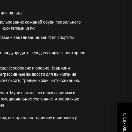
или пальце;
пользование кожаной обуви правильного
и носителями ВПЧ;
ами – закаливание, занятия спортом,
т предупредить передачу вируса, повторное
ецелесообразно и опасно. Травники
е агрессивные жидкости для выжигания
ские ожоги, травмы кожи, интоксикацию.
ленно. Мучить малыша прижиганиями и
о эмоциональное состояние. Аппаратные
ча.
вия, не подавляют причину появления у