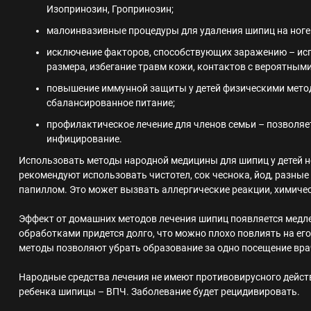
Изопринозин, Гропринозин;
малоинвазивные процедуры для удаления шипиц на ноге 
исключение факторов, способствующих заражению – ис
размера, избегание травм кожи, контактов с вероятным
повышение иммунной защиты у детей физическими метод
сбалансированное питание;
профилактическое лечение для членов семьи – позволяе
инфицирование.
Использовать методы народной медицины для шипиц у детей н
рекомендуют использовать чистотел, сок чеснока, йод, разны
папиллом. Это может вызвать аллергические реакции, химиче
Эффект от домашних методов лечения шипиц появляется мед
обработками придется долго, что можно плохо повлиять на ег
методы позволяют убрать образование за одно посещение вра
Народные средства лечения не имеют противовирусного дейст
ребенка шипицы – ВПЧ. Заболевание будет рецидивировать.