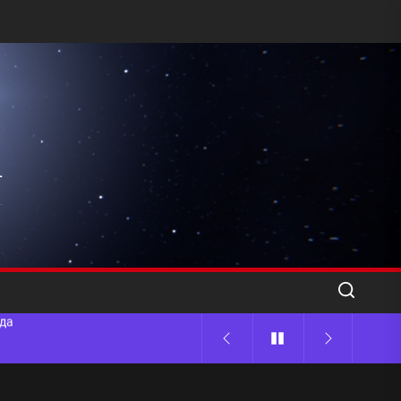
l
ода
 памятников