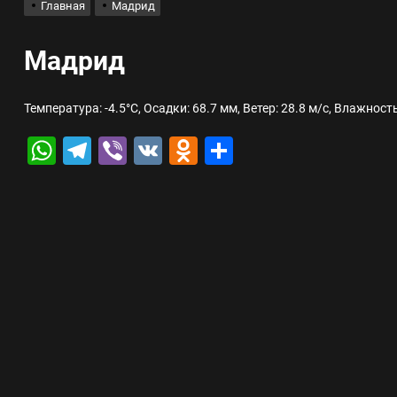
Главная
Мадрид
лов для ногтевого сервиса, наращивания ресниц и депиляции
Мадрид
 оптимизации для коммерческих веб-ресурсов
Температура: -4.5°C, Осадки: 68.7 мм, Ветер: 28.8 м/с, Влажност
вис и доставка в магазине цифровой техники, работающем с 2010 г
WhatsApp
Telegram
Viber
VK
Odnoklassniki
Отправить
мест захоронения: правила установки оград и методы реставрации
шелек: принципы работы, риски и способы хранения криптовалют