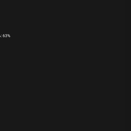
ь: 63%
ода
 памятников