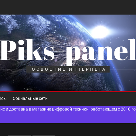
Piks-pane
шелек: принципы работы, риски и способы хранения криптовалют
лов для ногтевого сервиса, наращивания ресниц и депиляции
ОСВОЕНИЕ ИНТЕРНЕТА
 оптимизации для коммерческих веб-ресурсов
вис и доставка в магазине цифровой техники, работающем с 2010 г
исы
Социальные сети
мест захоронения: правила установки оград и методы реставрации
шелек: принципы работы, риски и способы хранения криптовалют