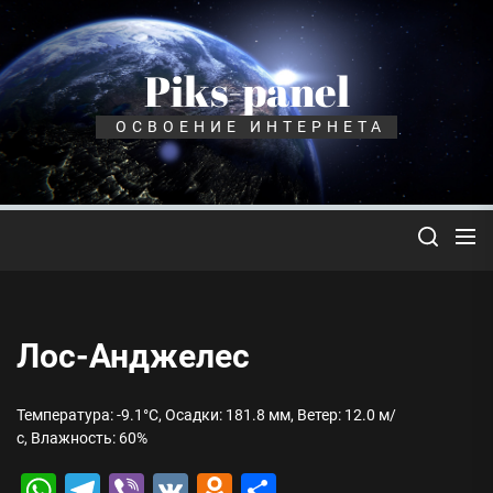
Перейти
к
содержимому
Piks-panel
ОСВОЕНИЕ ИНТЕРНЕТА
Лос-Анджелес
Температура: -9.1°C, Осадки: 181.8 мм, Ветер: 12.0 м/
с, Влажность: 60%
WhatsApp
Telegram
Viber
VK
Odnoklassniki
Отправить