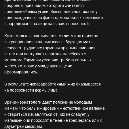
покровов, признаком которого считается
появление белых угрей. Высыпания возникают у
новорожденного на фоне гормональных изменений,
в народе сыпь на лице называют просянкой.
Кожа малыша покрывается милиями по причине
закупоривания сальных желез. Будущая мать
передает грудничку гормоны при вынашивании,
затем они поступают в организм ребенка с
молоком. Гормоны ускоряют работу сальных
желез, которые у младенцев еще не
сформировались.
В результате непераработанный жир оказывается
на поверхности дермы лица.
Врачи-неонатологи дают пояснение молодым
мамам, что белые жировики – естественное явление
и стараться избавляться от них не следует, у
малышей они проходят в течение трех недель или к
двум-трем месяцам.