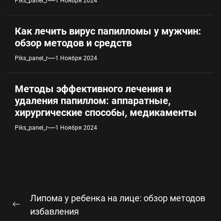
Piks_panel_r
1 Ноября 2024
Как лечить вирус папилломы у мужчин:
обзор методов и средств
Piks_panel_r
1 Ноября 2024
Методы эффективного лечения и
удаления папиллом: аппаратные,
хирургические способы, медикаменты
Piks_panel_r
1 Ноября 2024
Навигация
Липома у ребенка на лице: обзор методов
по
Предыдущая
избавления
записям