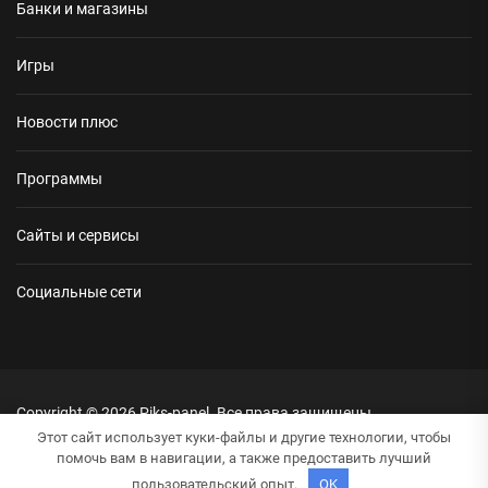
Банки и магазины
Игры
Новости плюс
Программы
Сайты и сервисы
Социальные сети
Copyright © 2026
Piks-panel.
Все права защищены.
Тема: NewsRepublic От
Themeinwp.
На платформе
WordPress.
Этот сайт использует куки-файлы и другие технологии, чтобы
помочь вам в навигации, а также предоставить лучший
пользовательский опыт.
OK