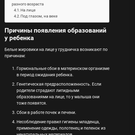
разного возраста
На лице
Под глазом, на веке
Причины появления образований
у ребенка
Белые жировики на лице у грудничка возникают по
причинам:
Гормональные сбои в материнском организме
в период ожидания ребенка.
Генетическая предрасположенность. Если
родители страдают липидными
образованиями на лице, то у малыша они
тоже появятся.
Сбои в работе почек и печени.
Несоблюдение правил гигиены младенца,
применение одежды, полотенец и пеленок из
ненатуральных материалов.