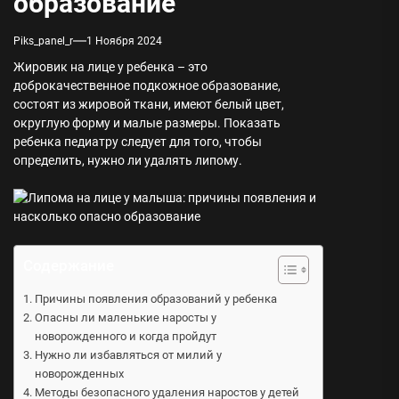
образование
Piks_panel_r
1 Ноября 2024
Жировик на лице у ребенка – это
доброкачественное подкожное образование,
состоят из жировой ткани, имеют белый цвет,
округлую форму и малые размеры. Показать
ребенка педиатру следует для того, чтобы
определить, нужно ли удалять липому.
Содержание
Причины появления образований у ребенка
Опасны ли маленькие наросты у
новорожденного и когда пройдут
Нужно ли избавляться от милий у
новорожденных
Методы безопасного удаления наростов у детей