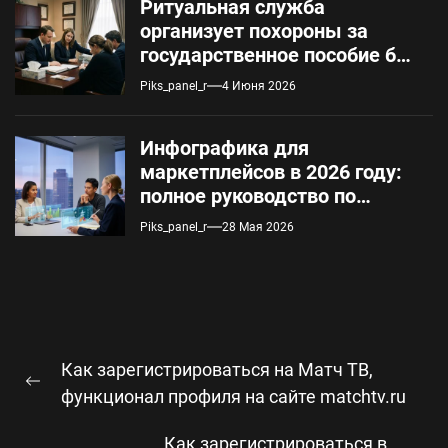
Ритуальная служба
организует похороны за
государственное пособие без
предоплаты: условия и
Piks_panel_r
4 Июня 2026
порядок оформления
Инфографика для
маркетплейсов в 2026 году:
полное руководство по
техническим требованиям и
Piks_panel_r
28 Мая 2026
автоматизации
Навигация
Как зарегистрироваться на Матч ТВ,
по
Предыдущая
функционал профиля на сайте matchtv.ru
записям
запись:
Как зарегистрироваться в