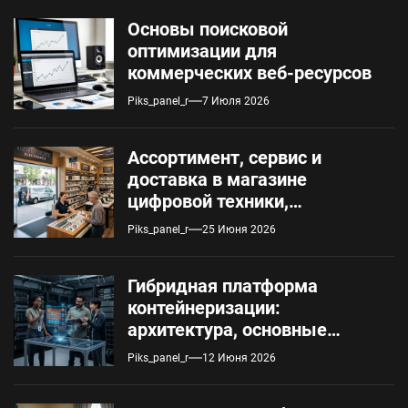
Основы поисковой
оптимизации для
коммерческих веб-ресурсов
Piks_panel_r
7 Июля 2026
Ассортимент, сервис и
доставка в магазине
цифровой техники,
работающем с 2010 года
Piks_panel_r
25 Июня 2026
Гибридная платформа
контейнеризации:
архитектура, основные
компоненты и сценарии
Piks_panel_r
12 Июня 2026
использования