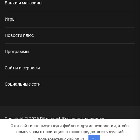
Банки и магазины
Игры
Новости плюс
Программы
Сайты и сервисы
Социальные сети
Copyright © 2026
Piks-panel.
Все права защищены.
Тема: NewsRepublic От
Themeinwp.
На платформе
WordPress.
Этот сайт использует куки-файлы и другие технологии, чтобы
помочь вам в навигации, а также предоставить лучший
пользовательский опыт.
OK