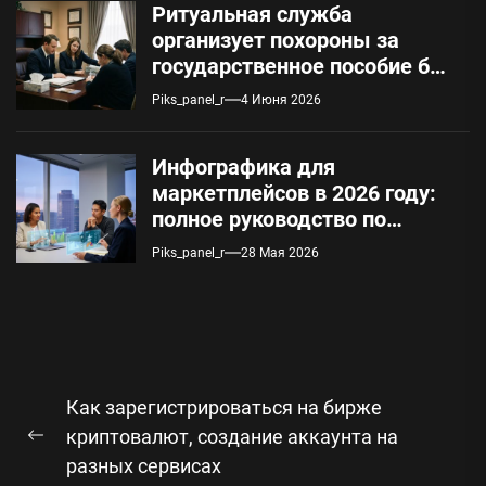
Ритуальная служба
организует похороны за
государственное пособие без
предоплаты: условия и
Piks_panel_r
4 Июня 2026
порядок оформления
Инфографика для
маркетплейсов в 2026 году:
полное руководство по
техническим требованиям и
Piks_panel_r
28 Мая 2026
автоматизации
Навигация
Как зарегистрироваться на бирже
по
криптовалют, создание аккаунта на
Предыдущая
записям
разных сервисах
запись: