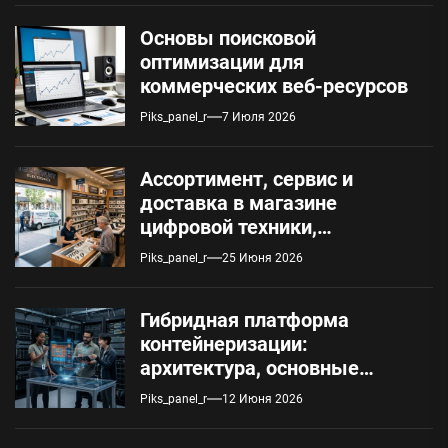
Основы поисковой
оптимизации для
коммерческих веб-ресурсов
Piks_panel_r
7 Июля 2026
Ассортимент, сервис и
доставка в магазине
цифровой техники,
работающем с 2010 года
Piks_panel_r
25 Июня 2026
Гибридная платформа
контейнеризации:
архитектура, основные
компоненты и сценарии
Piks_panel_r
12 Июня 2026
использования