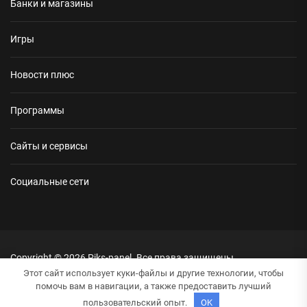
Банки и магазины
Игры
Новости плюс
Программы
Сайты и сервисы
Социальные сети
Copyright © 2026
Piks-panel.
Все права защищены.
Тема: NewsRepublic От
Themeinwp.
На платформе
WordPress.
Этот сайт использует куки-файлы и другие технологии, чтобы
помочь вам в навигации, а также предоставить лучший
пользовательский опыт.
OK