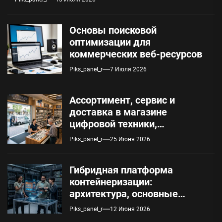
Основы поисковой
оптимизации для
коммерческих веб-ресурсов
Piks_panel_r
7 Июля 2026
Ассортимент, сервис и
доставка в магазине
цифровой техники,
работающем с 2010 года
Piks_panel_r
25 Июня 2026
Гибридная платформа
контейнеризации:
архитектура, основные
компоненты и сценарии
Piks_panel_r
12 Июня 2026
использования