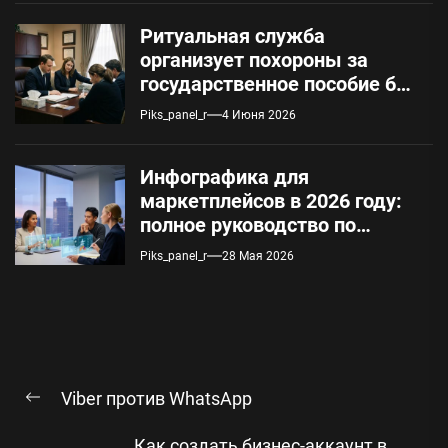
Ритуальная служба
организует похороны за
государственное пособие без
предоплаты: условия и
Piks_panel_r
4 Июня 2026
порядок оформления
Инфографика для
маркетплейсов в 2026 году:
полное руководство по
техническим требованиям и
Piks_panel_r
28 Мая 2026
автоматизации
Навигация
Viber против WhatsApp
по
Предыдущая
запись:
записям
Как создать бизнес-аккаунт в