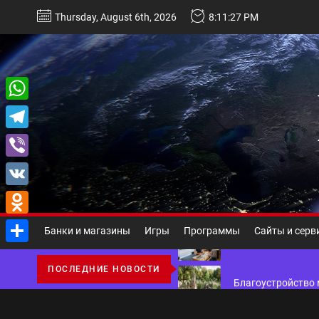
Перейти
Thursday, August 6th, 2026
8:11:27 PM
к
содержимому
Некастодиальный криптоко
WhatsApp
Telegram
Виды и назначение материа
Viber
Основы поисковой
VK
Odnoklassniki
Ассортимент, сер
Банки и магазины
Игры
Программы
Сайты и серв
Отправить
Благоустройство 
ПОСЛЕДНИЕ НОВОСТИ
Некастодиальный криптоко