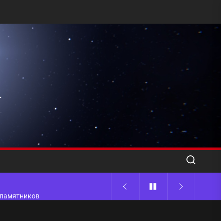
l
ода
 памятников