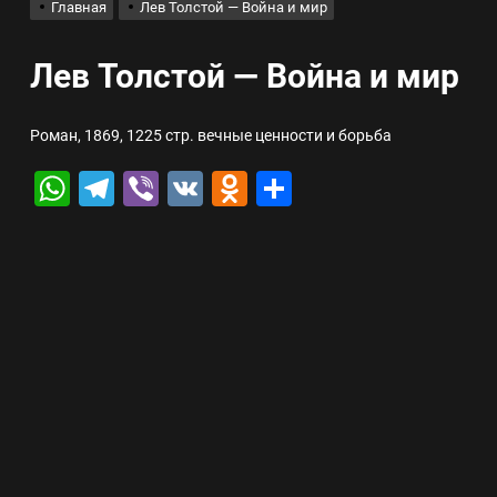
Главная
Лев Толстой — Война и мир
лов для ногтевого сервиса, наращивания ресниц и депиляции
Лев Толстой — Война и мир
 оптимизации для коммерческих веб-ресурсов
Роман, 1869, 1225 стр. вечные ценности и борьба
вис и доставка в магазине цифровой техники, работающем с 2010 г
WhatsApp
Telegram
Viber
VK
Odnoklassniki
Отправить
мест захоронения: правила установки оград и методы реставрации
шелек: принципы работы, риски и способы хранения криптовалют