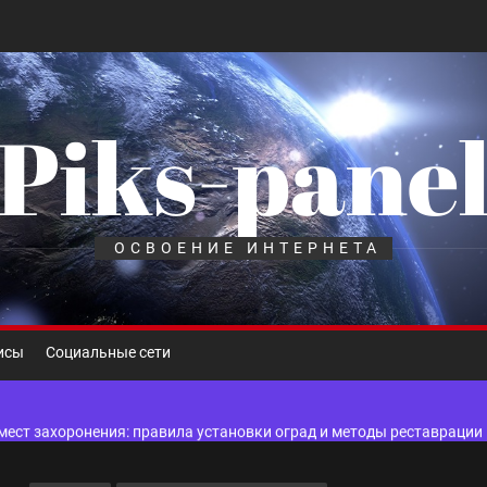
Piks-pane
шелек: принципы работы, риски и способы хранения криптовалют
лов для ногтевого сервиса, наращивания ресниц и депиляции
ОСВОЕНИЕ ИНТЕРНЕТА
 оптимизации для коммерческих веб-ресурсов
вис и доставка в магазине цифровой техники, работающем с 2010 г
исы
Социальные сети
мест захоронения: правила установки оград и методы реставрации
шелек: принципы работы, риски и способы хранения криптовалют