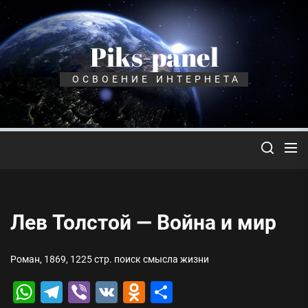
Перейти
к
содержимому
Piks-panel
ОСВОЕНИЕ ИНТЕРНЕТА
Лев Толстой — Война и мир
Роман, 1869, 1225 стр. поиск смысла жизни
WhatsApp
Telegram
Viber
VK
Odnoklassniki
Отправить