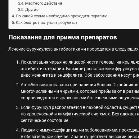
Местного действия
Другие
По какой схеме необходимо проходить терапию
Как быстро наступает результат
Показания для приема препаратов
Лечение фурункулеза антибиотиками проводится в следующих 
Локализация чирья на лицевой части головы, на крылья
антибиотикотерапии. Близкое расположение фурункула 
виде менингита и энцефалита. Оба заболевания несут ри
Антибиотики показаны при наличии больше 2 гнойников 
многочисленными чирьями, которые пребывают в разных
сопровождается выраженными болезненными ощущениям
Если фурункул располагается в паховой области, сущес
по кровеносной и лимфатической системах. Без адекват
септическое состояние.
Людям с иммунодефицитными заболеваниями, проходящ
в обязательном случае. Иначе существует высокий риск