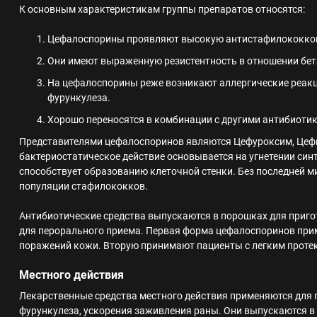
К основным характеристикам группы препаратов относятся:
Цефалоспорины проявляют высокую антистафилококков
Они имеют выраженную резистентность в отношении бет
На цефалоспорины реже возникают аллергические реакц
фурункулеза.
Хорошо переносятся в комбинации с другими антибиоти
Представителями цефалоспоринов являются Цефуроксим, Цеф
бактериостатическое действие основывается на угнетении син
способствует образованию клеточной стенки. Без последней м
популяции стафилококков.
Антибиотические средства выпускаются в порошках для приго
для перорального приема. Первая форма цефалоспоринов при
поражений кожи. Вторую принимают пациенты с легким проте
Местного действия
Лекарственные средства местного действия применяются для п
фурункулеза, ускорения заживления раны. Они выпускаются в