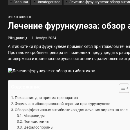
Главная
Uncategorised
Лечение фурункулеза: обзор ант
лов для ногтевого сервиса, наращивания ресниц и депиляции
UNCATEGORISED
Лечение фурункулеза: обзор
 оптимизации для коммерческих веб-ресурсов
Piks_panel_r
1 Ноября 2024
вис и доставка в магазине цифровой техники, работающем с 2010 г
Антибиотики при фурункулезе применяются при тяжелом тече
Противомикробные препараты позволяют предупредить распро
эпидермиса и кровеносное русло, остановить размножение стр
мест захоронения: правила установки оград и методы реставрации
шелек: принципы работы, риски и способы хранения криптовалют
Содержание
Показания для приема препаратов
Формы антибактериальной терапии при фурункулезе
Обзор эффективных антибиотиков для лечения чириев на теле
Макролиды
Пенициллины
Цефалоспорины