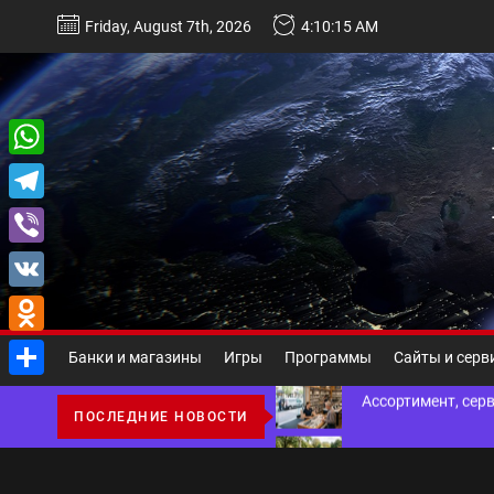
Перейти
Friday, August 7th, 2026
4:10:16 AM
к
содержимому
Некастодиальный криптоко
WhatsApp
Telegram
Виды и назначение материа
Viber
Основы поисковой
VK
Odnoklassniki
Ассортимент, сер
Банки и магазины
Игры
Программы
Сайты и серв
Отправить
Благоустройство 
ПОСЛЕДНИЕ НОВОСТИ
Некастодиальный криптоко