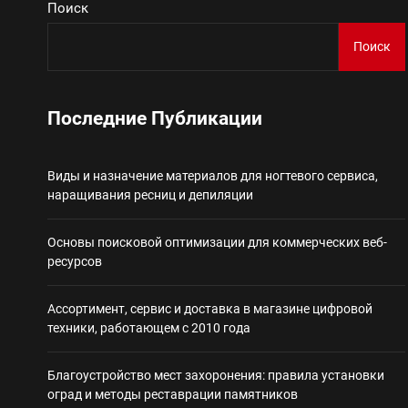
Поиск
Виды и назначение материа
Поиск
Основы поисковой
Последние Публикации
Ассортимент, сер
Виды и назначение материалов для ногтевого сервиса,
Благоустройство 
наращивания ресниц и депиляции
Некастодиальный криптоко
Основы поисковой оптимизации для коммерческих веб-
ресурсов
Ассортимент, сервис и доставка в магазине цифровой
техники, работающем с 2010 года
Благоустройство мест захоронения: правила установки
оград и методы реставрации памятников