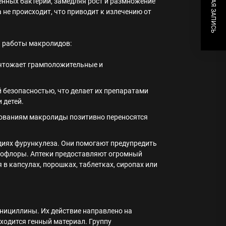
СЛЕДУЮЩАЯ ЗАПИСЬ
енных бактерий, замедляя рост и размножение
не происходит, что приводит к излечению от
 работы макролидов:
ичтожает грамположительные и
 безопасностью, что делает их препаратами
 детей.
дованиям макролиды позитивно переносятся
диях фурункулеза. Они помогают предупредить
рофлоры. Аптеки предоставляют огромный
в капсулах, порошках, таблетках, сиропах или
ициллины. Их действие направлено на
ходится генный материал. Группу