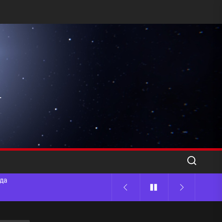
l
ода
 памятников