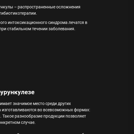
ункулы – распространенные осложнения
тибиотикотерапии.
ного интоксикационного синдрома лечатся в
при стабильном течении заболевания.
фурункулезе
имает значимое место среди других
а изготавливаются во всевозможных формах:
ах. Такое разнообразие продукции позволяет
онкретном случае.