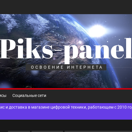
Piks-pane
шелек: принципы работы, риски и способы хранения криптовалют
лов для ногтевого сервиса, наращивания ресниц и депиляции
ОСВОЕНИЕ ИНТЕРНЕТА
 оптимизации для коммерческих веб-ресурсов
вис и доставка в магазине цифровой техники, работающем с 2010 г
исы
Социальные сети
мест захоронения: правила установки оград и методы реставрации
шелек: принципы работы, риски и способы хранения криптовалют