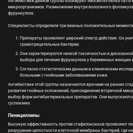
Антибиотики данной группы блокируют биосинтез белка патог
микроорганизмов. Размножение внутри волосяного фолликула 
фурункулеза.
Специалисты определили три важных положительных момента
Препараты проявляют широкий спектр действия. Он ун
грамотрицательные бактерии.
Они характеризуются низкой токсичностью и доказанной
выбора для лечения фурункулеза у беременных женщин и
Согласно статистическим данным и клиническим иссле
больными с гнойными заболеваниями кожи.
Антибиотики этой группы назначаются врачами на ранних ста
развитие гнойных осложнений, присоединение вторичной мик
выбор форм антибактериальных препаратов. Они выпускаются 
суспензиях.
Пенициллины
Высокую эффективность против стафилококков проявляют пен
разрушение целостности клеточной мембраны бактерий, где на