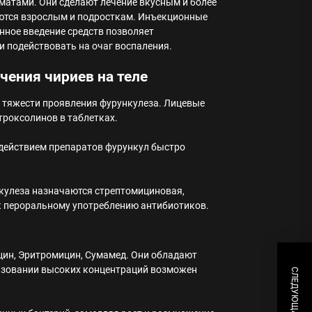
матами. Они сделают лечение вкусным и более
аются взрослым и подросткам. Инъекционные
нное введение средств позволяет
и подействовать на очаг воспаления.
чения чириев на теле
и тяжести проявления фурункулеза. Лицевые
роксолинов в таблетках.
действием препаратов фурункул быстро
кулеза назначаются стрептомициновая,
к пероральному употреблению антибиотиков.
ин, Эритромицин, Сумамед. Они обладают
ьзовании высоких концентраций возможен