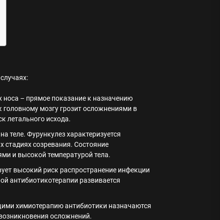
случаях:
х носа – прямое показание к назначению
к головному мозгу грозит осложнениями в
ск летального исхода.
на теле. Фурункулез характеризуется
 стадиях созревания. Состояние
и и высокой температурой тела.
твует высокий риск распространение инфекции
ной антибиотикотерапии развивается
ими химиотерапию антибиотики назначаются
 возникновения осложнений.