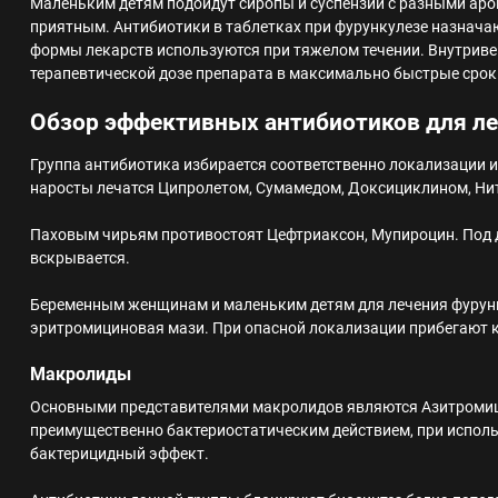
Маленьким детям подойдут сиропы и суспензии с разными аро
приятным. Антибиотики в таблетках при фурункулезе назнач
формы лекарств используются при тяжелом течении. Внутриве
терапевтической дозе препарата в максимально быстрые срок
Обзор эффективных антибиотиков для ле
Группа антибиотика избирается соответственно локализации 
наросты лечатся Ципролетом, Сумамедом, Доксициклином, Нит
Паховым чирьям противостоят Цефтриаксон, Мупироцин. Под 
вскрывается.
Беременным женщинам и маленьким детям для лечения фурун
эритромициновая мази. При опасной локализации прибегают 
Макролиды
Основными представителями макролидов являются Азитромиц
преимущественно бактериостатическим действием, при испол
бактерицидный эффект.