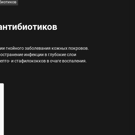
ибиотиков
 антибиотиков
ода
нии гнойного заболевания кожных покровов.
странение инфекции в глубокие слои
епто- и стафилококков в очаге воспаления.
 памятников