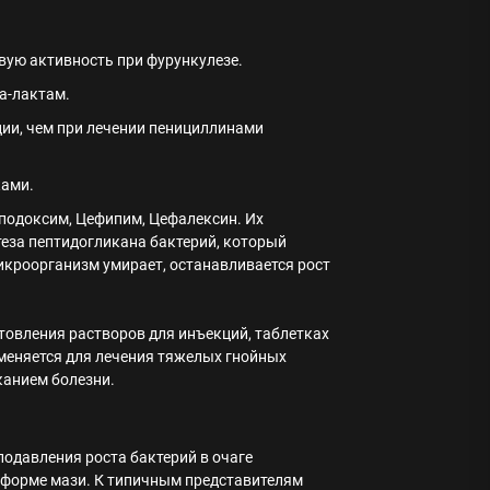
ую активность при фурункулезе.
а-лактам.
ии, чем при лечении пенициллинами
ками.
подоксим, Цефипим, Цефалексин. Их
теза пептидогликана бактерий, который
икроорганизм умирает, останавливается рост
товления растворов для инъекций, таблетках
меняется для лечения тяжелых гнойных
канием болезни.
одавления роста бактерий в очаге
 форме мази. К типичным представителям