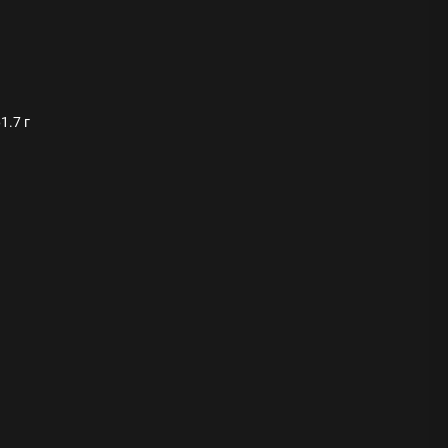
1.7 г
ода
 памятников