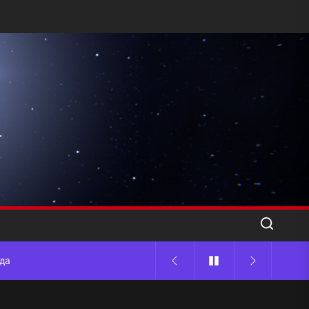
l
ода
 памятников