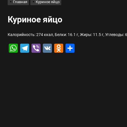
Главная
Куриное яйцо
лов для ногтевого сервиса, наращивания ресниц и депиляции
Куриное яйцо
 оптимизации для коммерческих веб-ресурсов
Калорийность: 274 ккал, Белки: 16.1 г, Жиры: 11.5 г, Углеводы: 6
WhatsApp
Telegram
Viber
VK
Odnoklassniki
Отправить
вис и доставка в магазине цифровой техники, работающем с 2010 г
мест захоронения: правила установки оград и методы реставрации
шелек: принципы работы, риски и способы хранения криптовалют