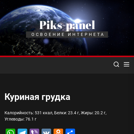
Перейти
к
содержимому
Piks-panel
ОСВОЕНИЕ ИНТЕРНЕТА
Куриная грудка
Калорийность: 531 ккал, Белки: 23.4 г, Жиры: 20.2 г,
Углеводы: 76.1 г
WhatsApp
Telegram
Viber
VK
Odnoklassniki
Отправить