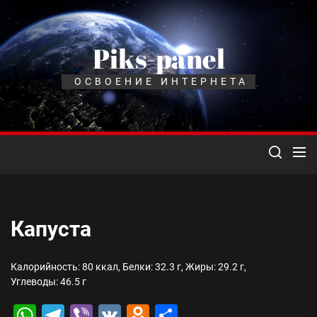
Перейти
к
содержимому
Piks-panel
ОСВОЕНИЕ ИНТЕРНЕТА
Капуста
Калорийность: 80 ккал, Белки: 32.3 г, Жиры: 29.2 г,
Углеводы: 46.5 г
WhatsApp
Telegram
Viber
VK
Odnoklassniki
Отправить