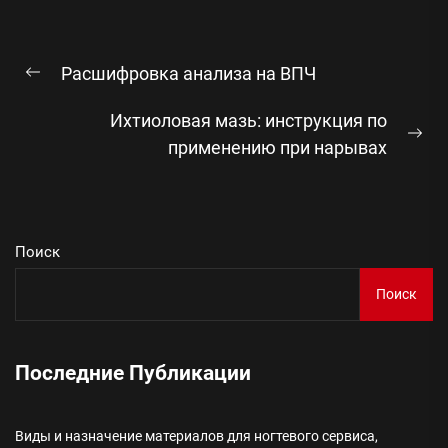
Навигация
Расшифровка анализа на ВПЧ
по
Предыдущая
запись:
записям
Ихтиоловая мазь: инструкция по
Сл
применению при нарывах
зап
Поиск
Поиск
Последние Публикации
Виды и назначение материалов для ногтевого сервиса,