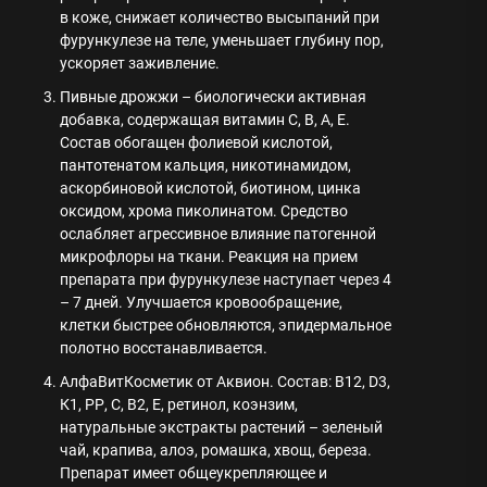
в коже, снижает количество высыпаний при
фурункулезе на теле, уменьшает глубину пор,
ускоряет заживление.
Пивные дрожжи – биологически активная
добавка, содержащая витамин С, В, А, Е.
Состав обогащен фолиевой кислотой,
пантотенатом кальция, никотинамидом,
аскорбиновой кислотой, биотином, цинка
оксидом, хрома пиколинатом. Средство
ослабляет агрессивное влияние патогенной
микрофлоры на ткани. Реакция на прием
препарата при фурункулезе наступает через 4
– 7 дней. Улучшается кровообращение,
клетки быстрее обновляются, эпидермальное
полотно восстанавливается.
АлфаВитКосметик от Аквион. Состав: В12, D3,
К1, РР, С, В2, Е, ретинол, коэнзим,
натуральные экстракты растений – зеленый
чай, крапива, алоэ, ромашка, хвощ, береза.
Препарат имеет общеукрепляющее и