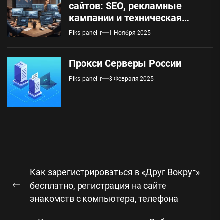
сайтов: SEO, рекламные
кампании и техническая
поддержка
Piks_panel_r
1 Ноября 2025
Прокси Серверы России
Piks_panel_r
8 Февраля 2025
Навигация
Как зарегистрироваться в «Друг Вокруг»
по
бесплатно, регистрация на сайте
Предыдущая
записям
знакомств с компьютера, телефона
запись: