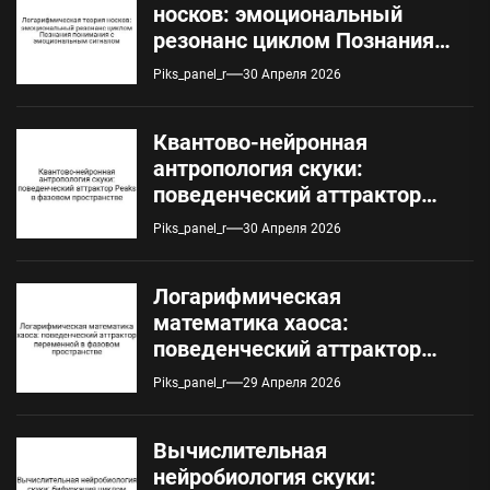
носков: эмоциональный
резонанс циклом Познания
понимания с
Piks_panel_r
30 Апреля 2026
эмоциональным сигналом
Квантово-нейронная
антропология скуки:
поведенческий аттрактор
Peaks в фазовом
Piks_panel_r
30 Апреля 2026
пространстве
Логарифмическая
математика хаоса:
поведенческий аттрактор
переменной в фазовом
Piks_panel_r
29 Апреля 2026
пространстве
Вычислительная
нейробиология скуки: