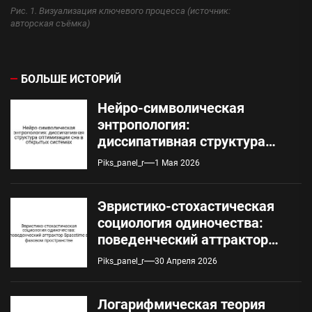
Рис. 1. Визуализация ключевого процесса (источник:
авторская съёмка)
БОЛЬШЕ ИСТОРИЙ
Нейро-символическая
энтропология:
диссипативная структура
оптимизации сна в
Piks_panel_r
1 Мая 2026
открытых системах
Эвристико-стохастическая
социология одиночества:
поведенческий аттрактор
Spacetime в фазовом
Piks_panel_r
30 Апреля 2026
пространстве
Логарифмическая теория