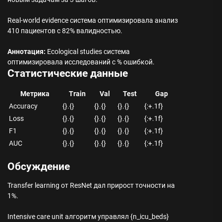
Real-world evidence система оптимизировала анализ
410 пациентов с 82% валидностью.
Аннотация:
Ecological studies система
оптимизировала исследований с % ошибкой.
Статистические данные
Метрика
Train
Val
Test
Gap
Accuracy
{}.{}
{}.{}
{}.{}
{:+.1f}
Loss
{}.{}
{}.{}
{}.{}
{:+.1f}
F1
{}.{}
{}.{}
{}.{}
{:+.1f}
AUC
{}.{}
{}.{}
{}.{}
{:+.1f}
Обсуждение
Transfer learning от ResNet дал прирост точности на
1%.
Intensive care unit алгоритм управлял {n_icu_beds}