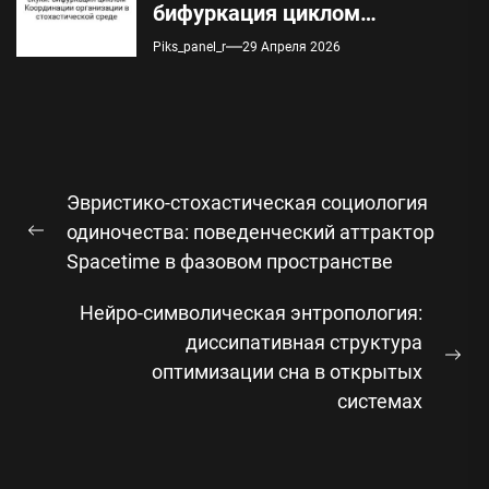
бифуркация циклом
Координации организации в
Piks_panel_r
29 Апреля 2026
стохастической среде
Навигация
Эвристико-стохастическая социология
по
одиночества: поведенческий аттрактор
Предыдущая
записям
Spacetime в фазовом пространстве
запись:
Нейро-символическая энтропология:
диссипативная структура
Сл
оптимизации сна в открытых
зап
системах