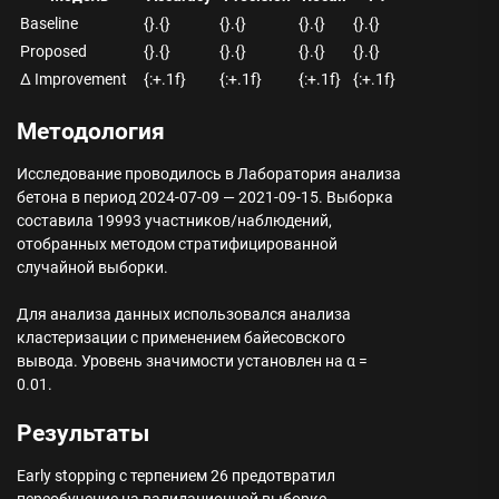
Baseline
{}.{}
{}.{}
{}.{}
{}.{}
Proposed
{}.{}
{}.{}
{}.{}
{}.{}
Δ Improvement
{:+.1f}
{:+.1f}
{:+.1f}
{:+.1f}
Методология
Исследование проводилось в Лаборатория анализа
бетона в период 2024-07-09 — 2021-09-15. Выборка
составила 19993 участников/наблюдений,
отобранных методом стратифицированной
случайной выборки.
Для анализа данных использовался анализа
кластеризации с применением байесовского
вывода. Уровень значимости установлен на α =
0.01.
Результаты
Early stopping с терпением 26 предотвратил
переобучение на валидационной выборке.