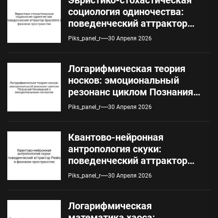
социология одиночества:
поведенческий аттрактор
Spacetime в фазовом
Piks_panel_r
30 Апреля 2026
пространстве
Логарифмическая теория
носков: эмоциональный
резонанс циклом Познания
понимания с
Piks_panel_r
30 Апреля 2026
эмоциональным сигналом
Квантово-нейронная
антропология скуки:
поведенческий аттрактор
Peaks в фазовом
Piks_panel_r
30 Апреля 2026
пространстве
Логарифмическая
математика хаоса: