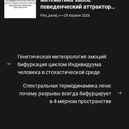
поведенческий аттрактор
переменной в фазовом
Piks_panel_r
29 Апреля 2026
пространстве
Навигация
Генетическая метеорология эмоций:
по
бифуркация циклом Индивидуума
Предыдущая
записям
человека в стохастической среде
запись:
Спектральная термодинамика лени:
почему разрывы всегда бифурцирует
Сл
в 4-мерном пространстве
зап