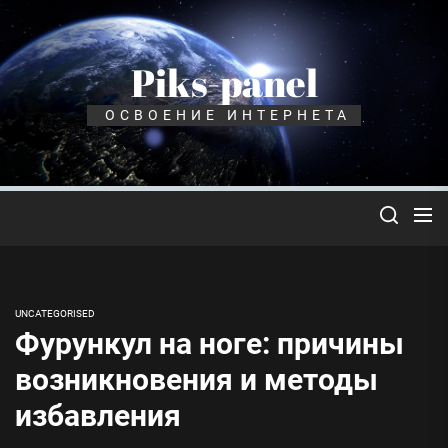
Перейти
к
содержимому
Piks-panel
ОСВОЕНИЕ ИНТЕРНЕТА
UNCATEGORISED
Фурункул на ноге: причины
возникновения и методы
избавления