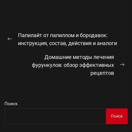
Навигация
Папилайт от папиллом и бородавок:
по
Предыдущая
инструкция, состав, действия и аналоги
записям
запись:
Домашние методы лечения
фурункулов: обзор эффективных
Сл
рецептов
зап
Поиск
Поиск