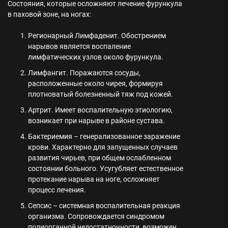
Состояния, которые осложняют лечение фурункула
в паховой зоне, на ногах:
Регионарный Лимфаденит. Обострением
нарывов является воспаление
лимфатических узлов около фурункула.
Лимфангит. Поражаются сосуды,
расположенные около чирея, формируя
плотноватый болезненный тяж под кожей.
Артрит. Имеет воспалительную этиологию,
возникает при нарыве в районе сустава.
Бактериемия – генерализованное заражение
крови. Характерно для запущенных случаев
развития чирьев, при общем ослабленном
состоянии больного. Усугубляет естественное
протекание нарыва на ноге, осложняет
процесс лечения.
Сепсис – системная воспалительная реакция
организма. Сопровождается синдромом
полиорганной недостатночности, возможен