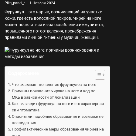
Piks_panel_r
1 Ноября 2024
Фурункул – это нарыв, возникающий на участке
кожи, где есть волосяной покров. Чирей на ноге
может появляться из-за ослабления иммунитета,
повышенного потоотделения, пренебрежения
правилами личной гигиены у мужчин, женщин.
Содержание
Что вызывает появление фурункулов на ноге
Причины появления чиряка на ноге и код по
МКБ в зависимости от локализации
Как выглядит фурункул на ноге и его характерная
симптоматика
Опасны ли подобные образование и возможные
последствия
Профилактические меры образования чириев на
ноге