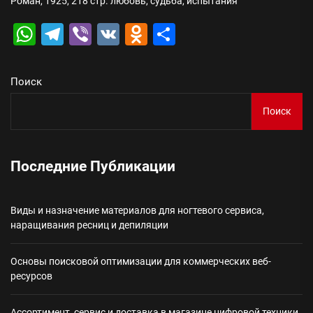
Роман, 1925, 218 стр. любовь, судьба, испытания
WhatsApp
Telegram
Viber
VK
Odnoklassniki
Отправить
Поиск
Поиск
Последние Публикации
Виды и назначение материалов для ногтевого сервиса,
наращивания ресниц и депиляции
Основы поисковой оптимизации для коммерческих веб-
ресурсов
Ассортимент, сервис и доставка в магазине цифровой техники,