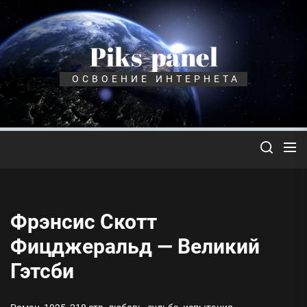
Перейти
к
содержимому
Piks-panel
ОСВОЕНИЕ ИНТЕРНЕТА
Фрэнсис Скотт
Фицджеральд — Великий
Гэтсби