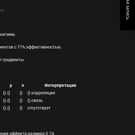
СЛЕДУЮЩАЯ ЗАПИСЬ
а)
инятием.
циентов с 77% эффективностью.
ал градиенты.
ρ
n
Интерпретация
{}.{}
{}
{} корреляция
{}.{}
{}
{} связь
{}.{}
{}
отсутствует
ения эффекта размера 0.74.