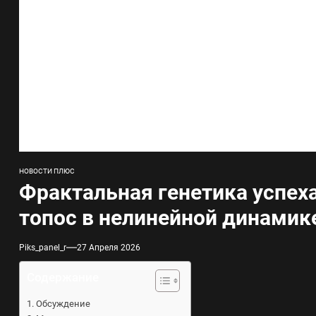
НОВОСТИ ПЛЮС
Фрактальная генетика успех
топос в нелинейной динамик
Piks_panel_r
27 Апреля 2026
Содержание
Обсуждение