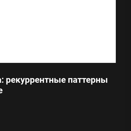
а: рекуррентные паттерны
е