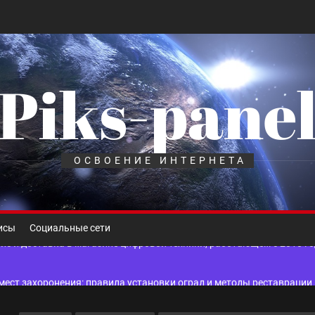
Piks-pane
шелек: принципы работы, риски и способы хранения криптовалют
лов для ногтевого сервиса, наращивания ресниц и депиляции
ОСВОЕНИЕ ИНТЕРНЕТА
 оптимизации для коммерческих веб-ресурсов
вис и доставка в магазине цифровой техники, работающем с 2010 г
исы
Социальные сети
мест захоронения: правила установки оград и методы реставрации
шелек: принципы работы, риски и способы хранения криптовалют