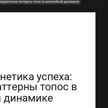
рекуррентные паттерны топос в нелинейной динамике
ода
 памятников