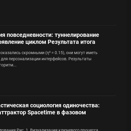
ия повседневности: туннелирование
оявление циклом Результата итога
казались скромными (η² = 0.15), они могут иметь
 для персонализации интерфейсов. Результаты
горитм...
стическая социология одиночества:
аттрактор Spacetime в фазовом
ования Рис. 1. Визуализация ключевого процесса