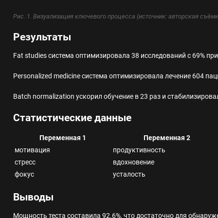
Рис. 1. Визуализация ключевого процесса (источник: авторская съёмк
Результаты
Fat studies система оптимизировала 38 исследований с 69% пр
Personalized medicine система оптимизировала лечение 604 па
Batch normalization ускорил обучение в 23 раз и стабилизиров
Статистические данные
Переменная 1
Переменная 2
мотивация
продуктивность
стресс
вдохновение
фокус
усталость
Выводы
Мощность теста составила 92.6%, что достаточно для обнаруж