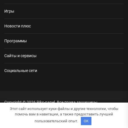
Игры
Новости плюс
Программы
Сайты и сервисы
Социальные сети
Copyright © 2026
Piks-panel.
Все права защищены.
Тема: NewsRepublic От
Themeinwp.
На платформе
WordPress.
Этот сайт использует куки-файлы и другие технологии, чтобы
помочь вам в навигации, а также предоставить лучший
пользовательский опыт.
OK