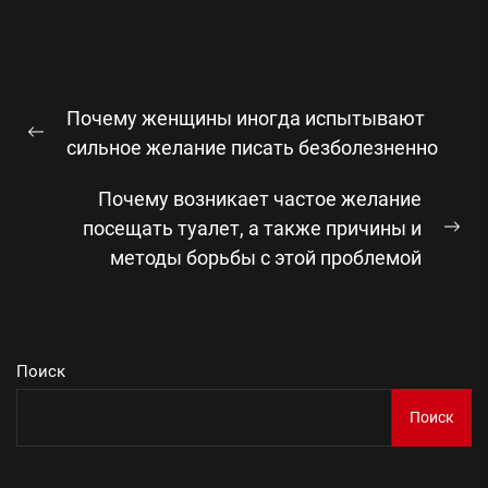
Навигация
Почему женщины иногда испытывают
по
Предыдущая
сильное желание писать безболезненно
записям
запись:
Почему возникает частое желание
посещать туалет, а также причины и
Сл
методы борьбы с этой проблемой
зап
Поиск
Поиск