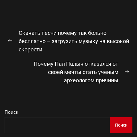
Навигация
Скачать песни почему так больно
по
бесплатно – загрузить музыку на высокой
Предыдущая
записям
скорости
запись:
Почему Пал Палыч отказался от
своей мечты стать ученым
Сл
археологом причины
зап
Поиск
Поиск