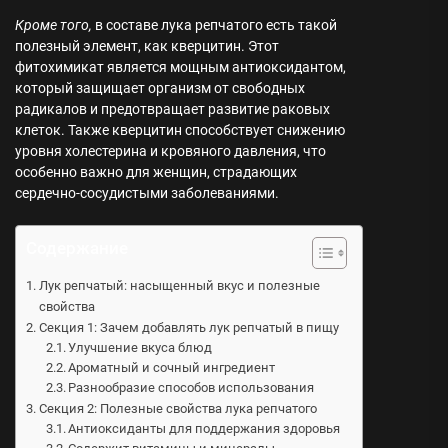
Кроме того,
в составе лука репчатого есть такой
полезный элемент, как кверцитин. Этот
фитохимикат является мощным антиоксидантом,
который защищает организм от свободных
радикалов и предотвращает развитие раковых
клеток. Также кверцитин способствует снижению
уровня холестерина и кровяного давления, что
особенно важно для женщин, страдающих
сердечно-сосудистыми заболеваниями.
Содержание
Лук репчатый: насыщенный вкус и полезные
свойства
Секция 1: Зачем добавлять лук репчатый в пищу
Улучшение вкуса блюд
Ароматный и сочный ингредиент
Разнообразие способов использования
Секция 2: Полезные свойства лука репчатого
Антиоксиданты для поддержания здоровья