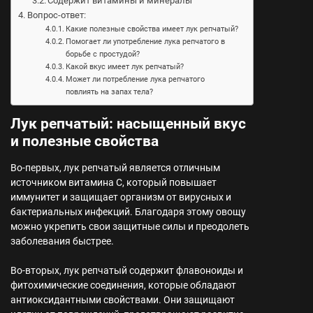
Содержит витамины и минералы
Вопрос-ответ:
Какие полезные свойства имеет лук репчатый?
Помогает ли употребление лука репчатого в
борьбе с простудой?
Какой вкус имеет лук репчатый?
Может ли потребление лука репчатого
повлиять на запах тела?
Лук репчатый: насыщенный вкус
и полезные свойства
Во-первых, лук репчатый является отличным
источником витамина C, который повышает
иммунитет и защищает организм от вирусных и
бактериальных инфекций. Благодаря этому овощу
можно укрепить свои защитные силы и преодолеть
заболевания быстрее.
Во-вторых, лук репчатый содержит флавоноиды и
фитохимические соединения, которые обладают
антиоксидантными свойствами. Они защищают