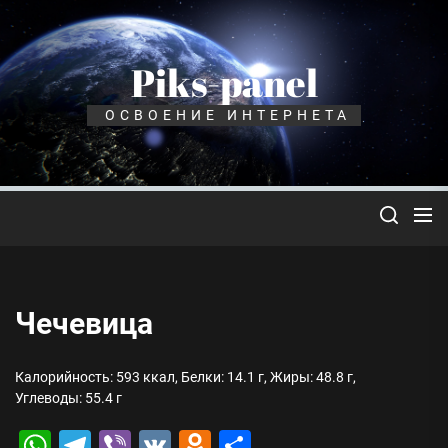
Перейти
к
содержимому
Piks-panel
ОСВОЕНИЕ ИНТЕРНЕТА
Чечевица
Калорийность: 593 ккал, Белки: 14.1 г, Жиры: 48.8 г,
Углеводы: 55.4 г
WhatsApp
Telegram
Viber
VK
Odnoklassniki
Отправить