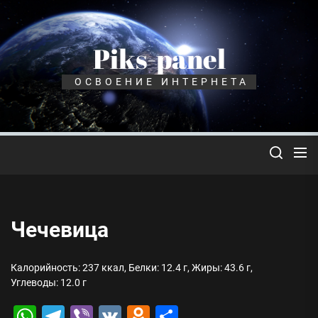
Перейти
к
содержимому
Piks-panel
ОСВОЕНИЕ ИНТЕРНЕТА
Чечевица
Калорийность: 237 ккал, Белки: 12.4 г, Жиры: 43.6 г,
Углеводы: 12.0 г
WhatsApp
Telegram
Viber
VK
Odnoklassniki
Отправить