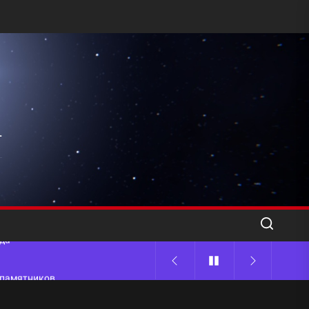
l
ода
 памятников