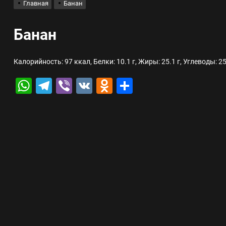
Главная
Банан
лов для ногтевого сервиса, наращивания ресниц и депиляции
Банан
 оптимизации для коммерческих веб-ресурсов
Калорийность: 97 ккал, Белки: 10.1 г, Жиры: 25.1 г, Углеводы: 25
вис и доставка в магазине цифровой техники, работающем с 2010 г
WhatsApp
Telegram
Viber
VK
Odnoklassniki
Отправить
мест захоронения: правила установки оград и методы реставрации
шелек: принципы работы, риски и способы хранения криптовалют