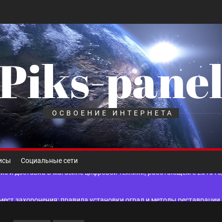
Piks-pane
шелек: принципы работы, риски и способы хранения криптовалют
лов для ногтевого сервиса, наращивания ресниц и депиляции
ОСВОЕНИЕ ИНТЕРНЕТА
 оптимизации для коммерческих веб-ресурсов
вис и доставка в магазине цифровой техники, работающем с 2010 г
исы
Социальные сети
мест захоронения: правила установки оград и методы реставрации
шелек: принципы работы, риски и способы хранения криптовалют