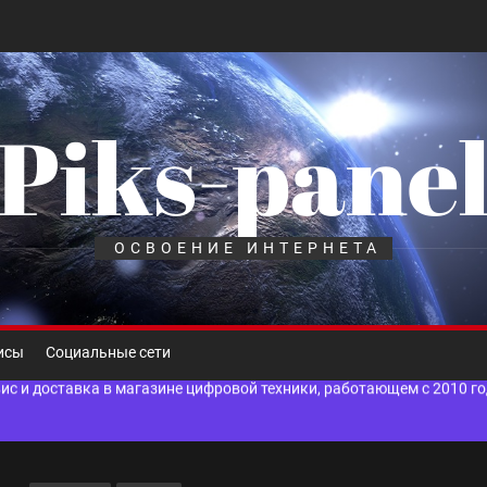
Piks-pane
шелек: принципы работы, риски и способы хранения криптовалют
лов для ногтевого сервиса, наращивания ресниц и депиляции
ОСВОЕНИЕ ИНТЕРНЕТА
 оптимизации для коммерческих веб-ресурсов
вис и доставка в магазине цифровой техники, работающем с 2010 г
исы
Социальные сети
мест захоронения: правила установки оград и методы реставрации
шелек: принципы работы, риски и способы хранения криптовалют