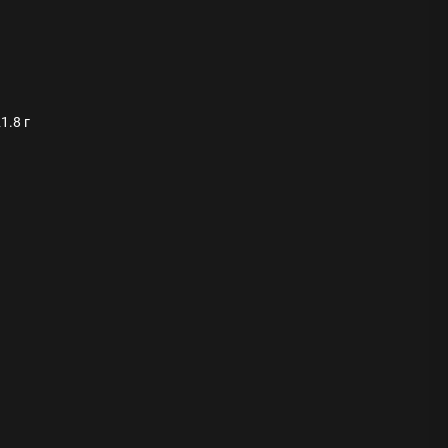
1.8 г
ода
 памятников