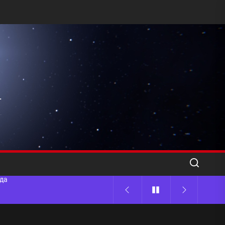
l
ода
 памятников