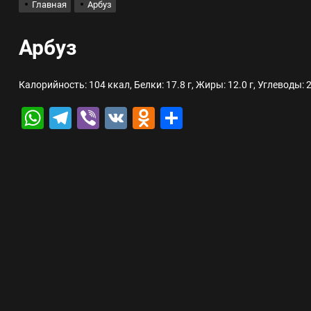
Главная
Арбуз
лов для ногтевого сервиса, наращивания ресниц и депиляции
Арбуз
 оптимизации для коммерческих веб-ресурсов
Калорийность: 104 ккал, Белки: 17.8 г, Жиры: 12.0 г, Углеводы: 2
вис и доставка в магазине цифровой техники, работающем с 2010 г
WhatsApp
Telegram
Viber
VK
Odnoklassniki
Отправить
мест захоронения: правила установки оград и методы реставрации
шелек: принципы работы, риски и способы хранения криптовалют