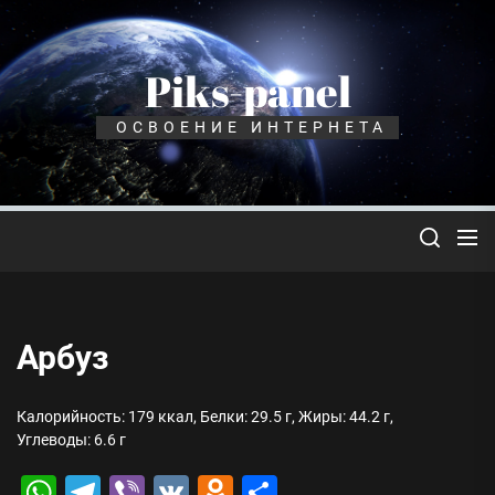
Перейти
к
содержимому
Piks-panel
ОСВОЕНИЕ ИНТЕРНЕТА
Арбуз
Калорийность: 179 ккал, Белки: 29.5 г, Жиры: 44.2 г,
Углеводы: 6.6 г
WhatsApp
Telegram
Viber
VK
Odnoklassniki
Отправить